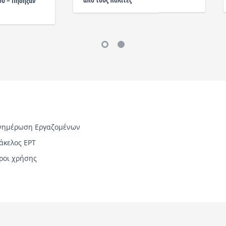
ού – Πήδηξαν
νημέρωση Εργαζομένων
άκελος ΕΡΤ
ροι χρήσης