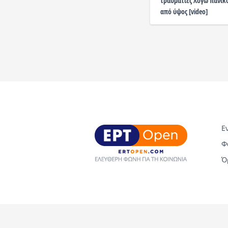
τραυματίες λόγω πανικ
από ύψος [video]
Ε
Φ
Ό
Copyright © 2026 ERT Open. All rights reserved.