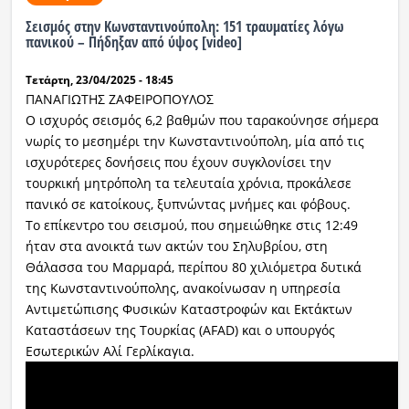
Σεισμός στην Κωνσταντινούπολη: 151 τραυματίες λόγω
Ραδιόφωνο
πανικού – Πήδηξαν από ύψος [video]
LIVE
Τετάρτη, 23/04/2025 - 18:45
ΠΑΝΑΓΙΩΤΗΣ ΖΑΦΕΙΡΟΠΟΥΛΟΣ
Εκπομπές
Ο ισχυρός σεισμός 6,2 βαθμών που ταρακούνησε σήμερα
νωρίς το μεσημέρι την Κωνσταντινούπολη, μία από τις
ισχυρότερες δονήσεις που έχουν συγκλονίσει την
Πολιτισμός
τουρκική μητρόπολη τα τελευταία χρόνια, προκάλεσε
πανικό σε κατοίκους, ξυπνώντας μνήμες και φόβους.
Το επίκεντρο του σεισμού, που σημειώθηκε στις 12:49
ήταν στα ανοικτά των ακτών του Σηλυβρίου, στη
Θάλασσα του Μαρμαρά, περίπου 80 χιλιόμετρα δυτικά
της Κωνσταντινούπολης, ανακοίνωσαν η υπηρεσία
Αντιμετώπισης Φυσικών Καταστροφών και Εκτάκτων
Καταστάσεων της Τουρκίας (AFAD) και ο υπουργός
Εσωτερικών Αλί Γερλίκαγια.