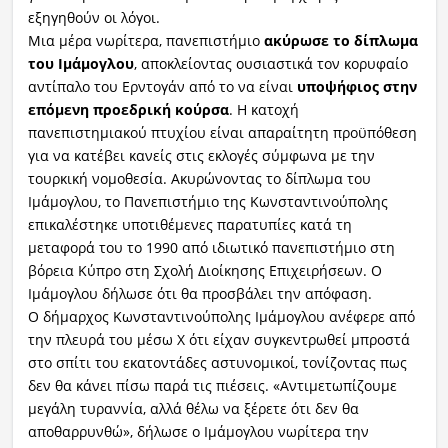
εξηγηθούν οι λόγοι.
Μια μέρα νωρίτερα, πανεπιστήμιο
ακύρωσε το δίπλωμα
του Ιμάμογλου
, αποκλείοντας ουσιαστικά τον κορυφαίο
αντίπαλο του Ερντογάν από το να είναι
υποψήφιος στην
επόμενη προεδρική κούρσα
. Η κατοχή
πανεπιστημιακού πτυχίου είναι απαραίτητη προϋπόθεση
για να κατέβει κανείς στις εκλογές σύμφωνα με την
τουρκική νομοθεσία. Ακυρώνοντας το δίπλωμα του
Ιμάμογλου, το Πανεπιστήμιο της Κωνσταντινούπολης
επικαλέστηκε υποτιθέμενες παρατυπίες κατά τη
μεταφορά του το 1990 από ιδιωτικό πανεπιστήμιο στη
βόρεια Κύπρο στη Σχολή Διοίκησης Επιχειρήσεων. Ο
Ιμάμογλου δήλωσε ότι θα προσβάλει την απόφαση.
Ο δήμαρχος Κωνσταντινούπολης Ιμάμογλου ανέφερε από
την πλευρά του μέσω X ότι είχαν συγκεντρωθεί μπροστά
στο σπίτι του εκατοντάδες αστυνομικοί, τονίζοντας πως
δεν θα κάνει πίσω παρά τις πιέσεις. «Αντιμετωπίζουμε
μεγάλη τυραννία, αλλά θέλω να ξέρετε ότι δεν θα
αποθαρρυνθώ», δήλωσε ο Ιμάμογλου νωρίτερα την