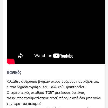
Πανικός
Χιλιάδες άνθρωποι βγήκαν στους δρόμους πανικόβλητοι,
είπαν δημοσιογράφοι του Γαλλικού Πρακτορείου.
Ο τηλεοπτικός σταθμός TGRT μετέδωσε ότι ένας
άνθρωπος τραυματίστηκε αφού πήδηξε από ένα μπαλκόνι
την ώρα του σεισμού.