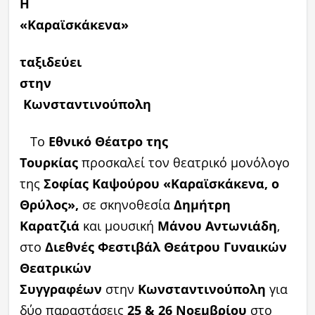
Η
«Καραϊσκάκενα»
ταξιδεύει
στην
Κωνσταντινούπολη
Το
Εθνικό Θέατρο της
Τουρκίας
προσκαλεί τον θεατρικό μονόλογο
της
Σοφίας Καψούρου «Καραϊσκάκενα, ο
Θρύλος»,
σε σκηνοθεσία
Δημήτρη
Καρατζιά
και μουσική
Μάνου Αντωνιάδη
,
στο
Διεθνές Φεστιβάλ Θεάτρου Γυναικών
Θεατρικών
Συγγραφέων
στην
Κωνσταντινούπολη
για
δύο παραστάσεις
25 & 26 Νοεμβρίου
στο