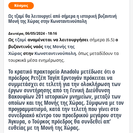
Κόσμος
Ως τζαμί θα λειτουργεί από σήμερα η ιστορική βυζαντινή
Μονή της Χώρας στην Κωνσταντινούπολη
Δευτέρα, 06/05/2024 - 18:16
Ως
τζαμί
αναμένεται να λειτουργήσει
σήμερα (6.5)
ο
βυζαντινός ναός
της Μονής της
Χώρας
στην
Κωνσταντινούπολη
, όπως μεταδίδουν τα
τουρκικά μέσα ενημέρωσης.
Το κρατικό πρακτορείο Anadolu μετέδωσε ότι
ο
πρόεδρος Ρετζέπ Ταγίπ Ερντογάν πρόκειται να
συμμετάσχει σε τελετή για την ολοκλήρωση των
έργων συντήρησης από τη Γενική Διεύθυνση
Βακουφίων 201 ιστορικών μνημείων
, μεταξύ των
οποίων και της Μονής της Χώρας. Σύμφωνα με τον
προγραμματισμό, κατά την τελετή που γίνει στο
συνεδριακό κέντρο του προεδρικού μεγάρου στην
Άγκυρα, ο Τούρκος πρόεδρος θα συνδεθεί απ’
ευθείας με τη Μονή της Χώρας.