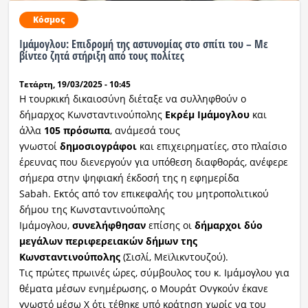
Κόσμος
Ιμάμογλου: Επιδρομή της αστυνομίας στο σπίτι του – Με
βίντεο ζητά στήριξη από τους πολίτες
Τετάρτη, 19/03/2025 - 10:45
Η τουρκική δικαιοσύνη διέταξε να συλληφθούν ο
δήμαρχος Κωνσταντινούπολης
Εκρέμ Ιμάμογλου
και
άλλα
105 πρόσωπα
, ανάμεσά τους
γνωστοί
δημοσιογράφοι
και επιχειρηματίες, στο πλαίσιο
έρευνας που διενεργούν για υπόθεση διαφθοράς, ανέφερε
σήμερα στην ψηφιακή έκδοσή της η εφημερίδα
Sabah. Εκτός από τον επικεφαλής του μητροπολιτικού
δήμου της Κωνσταντινούπολης
Ιμάμογλου,
συνελήφθησαν
επίσης οι
δήμαρχοι δύο
μεγάλων περιφερειακών δήμων της
Κωνσταντινούπολης
(Σισλί, Μεϊλικντουζού).
Τις πρώτες πρωινές ώρες, σύμβουλος του κ. Ιμάμογλου για
θέματα μέσων ενημέρωσης, ο Μουράτ Ονγκούν έκανε
γνωστό μέσω X ότι τέθηκε υπό κράτηση χωρίς να του