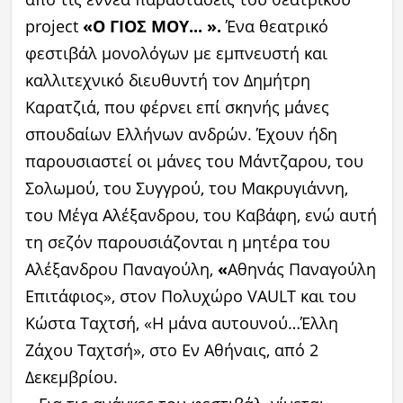
project
«Ο ΓΙΟΣ ΜΟΥ... ».
Ένα θεατρικό
φεστιβάλ μονολόγων με εμπνευστή και
καλλιτεχνικό διευθυντή τον Δημήτρη
Καρατζιά, που φέρνει επί σκηνής μάνες
σπουδαίων Ελλήνων ανδρών. Έχουν ήδη
παρουσιαστεί οι μάνες του Μάντζαρου, του
Σολωμού, του Συγγρού, του Μακρυγιάννη,
του Μέγα Αλέξανδρου, του Καβάφη, ενώ αυτή
τη σεζόν παρουσιάζονται η μητέρα του
Αλέξανδρου Παναγούλη,
«
Αθηνάς Παναγούλη
Επιτάφιος», στον Πολυχώρο VAULT και του
Κώστα Ταχτσή, «Η μάνα αυτουνού…Έλλη
Ζάχου Ταχτσή», στο Εν Αθήναις, από 2
Δεκεμβρίου.