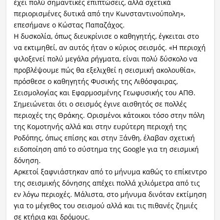
έχει πολύ σημαντικές επιπτώσεις, αλλά σχετικά
περιορισμένες δυτικά από την Κωνσταντινούπολη»,
επεσήμανε ο Κώστας Παπαζάχος.
Η δυσκολία, όπως διευκρίνισε ο καθηγητής, έγκειται στο
να εκτιμηθεί, αν αυτός ήταν ο κύριος σεισμός. «Η περιοχή
φιλοξενεί πολύ μεγάλα ρήγματα, είναι πολύ δύσκολο να
προβλέψουμε πώς θα εξελιχθεί η σεισμική ακολουθία»,
πρόσθεσε ο καθηγητής Φυσικής της Λιθόσφαιρας,
Σεισμολογίας και Εφαρμοσμένης Γεωφυσικής του ΑΠΘ.
Σημειώνεται ότι ο σεισμός έγινε αισθητός σε πολλές
περιοχές της Θράκης. Ορισμένοι κάτοικοι τόσο στην πόλη
της Κομοτηνής αλλά και στην ευρύτερη περιοχή της
Ροδόπης, όπως επίσης και στην Ξάνθη, έλαβαν σχετική
ειδοποίηση από το σύστημα της Google για τη σεισμική
δόνηση.
Αρκετοί ξαφνιάστηκαν από το μήνυμα καθώς το επίκεντρο
της σεισμικής δόνησης απέχει πολλά χιλιόμετρα από τις
εν λόγω περιοχές. Μάλιστα, στο μήνυμα δινόταν εκτίμηση
για το μέγεθος του σεισμού αλλά και τις πιθανές ζημιές
σε κτήρια και δρόμους.