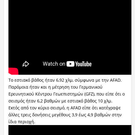
Το εστιακό βάθος ήταν 6,92 χλμ, σύμφωνα με την AFAD.
Παρόμοια ήταν και η μέτρηση του Γερμανικού
Ερευνητικού Κέντρου Γεωεπιστημών (GFZ), που είπε ότι ο
σεισμός ήταν 6,2 βαθμών με εστιακό βάθος 10 χλμ.
Εκτός από τον κύριο σεισμό, η AFAD είπε ότι κατέγραψε
άλλες τρεις δονήσεις μεγέθους 3,9 έως 4,9 βαθμών στην
ίδια περιοχή.