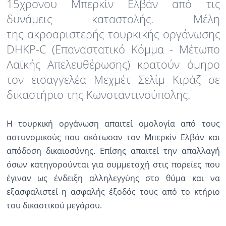
15χρονου Μπερκίν Ελβάν από τις
δυνάμεις καταστολής. Μέλη
Ραδιόφωνο
LIVE
της ακροαριστερής τουρκικής οργάνωσης
DHKP-C (Επαναστατικό Κόμμα - Μέτωπο
Εκπομπές
Λαϊκής Απελευθέρωσης) κρατούν όμηρο
τον εισαγγελέα Μεχμέτ Σελίμ Κιράζ σε
δικαστήριο της Κωνσταντινούπολης.
Πολιτισμός
Η τουρκική οργάνωση απαιτεί ομολογία από τους
αστυνομικούς που σκότωσαν τον Μπερκίν Ελβάν και
απόδοση δικαιοσύνης. Επίσης απαιτεί την απαλλαγή
όσων κατηγορούνται για συμμετοχή στις πορείες που
έγιναν ως ένδειξη αλληλεγγύης στο θύμα και να
εξασφαλιστεί η ασφαλής έξοδός τους από το κτήριο
του δικαστικού μεγάρου.