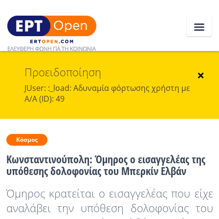
Προειδοποίηση
Ειδήσεις
×
JUser: :_load: Αδυναμία φόρτωσης χρήστη με
Α/Α (ID): 49
Ελλάδα
Κοινωνία
Κόσμος
Πολιτική
Κωνσταντινούπολη: Όμηρος ο εισαγγελέας της
Οικονομία
υπόθεσης δολοφονίας του Μπερκίν Ελβάν
Αθλητικά
Όμηρος κρατείται ο εισαγγελέας που είχε
αναλάβει την υπόθεση δολοφονίας του
Κόσμος