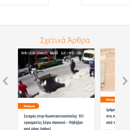
Σχετικά Άρθρα
Κόσμος
Κόσμος
Ιμάμογλου: Επ
στο σπίτι του 
Σεισμός στην Κωνσταντινούπολη: 151
από τους πολί
τραυματίες λόγω πανικού – Πήδηξαν
από ύψος [video]