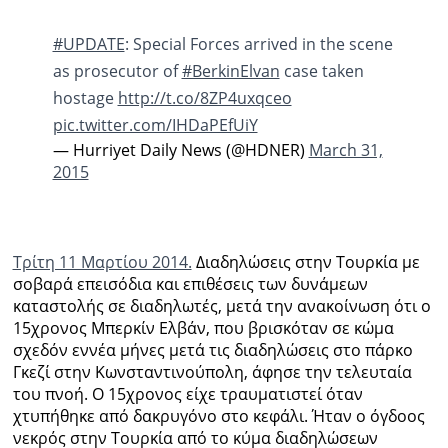
#UPDATE
: Special Forces arrived in the scene
as prosecutor of
#BerkinElvan
case taken
hostage
http://t.co/8ZP4uxqceo
pic.twitter.com/IHDaPEfUiY
— Hurriyet Daily News (@HDNER)
March 31,
2015
Τρίτη 11 Μαρτίου 2014.
Διαδηλώσεις στην Τουρκία με
σοβαρά επεισόδια και επιθέσεις των δυνάμεων
καταστολής σε διαδηλωτές, μετά την ανακοίνωση ότι ο
15χρονος Μπερκίν Ελβάν, που βρισκόταν σε κώμα
σχεδόν εννέα μήνες μετά τις διαδηλώσεις στο πάρκο
Γκεζί στην Κωνσταντινούπολη, άφησε την τελευταία
του πνοή. Ο 15χρονος είχε τραυματιστεί όταν
χτυπήθηκε από δακρυγόνο στο κεφάλι. Ήταν ο όγδοος
νεκρός στην Τουρκία από το κύμα διαδηλώσεων