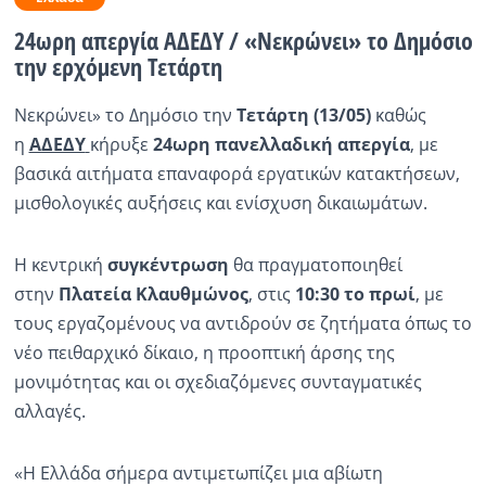
24ωρη απεργία ΑΔΕΔΥ / «Νεκρώνει» το Δημόσιο
Ραδιόφωνο
LIVE
την ερχόμενη Τετάρτη
Nεκρώνει» το Δημόσιο την
Τετάρτη (13/05)
καθώς
Εκπομπές
η
ΑΔΕΔΥ
κήρυξε
24ωρη πανελλαδική απεργία
, με
βασικά αιτήματα επαναφορά εργατικών κατακτήσεων,
Πολιτισμός
μισθολογικές αυξήσεις και ενίσχυση δικαιωμάτων.
Η κεντρική
συγκέντρωση
θα πραγματοποιηθεί
στην
Πλατεία Κλαυθμώνος
, στις
10:30 το πρωί
, με
τους εργαζομένους να αντιδρούν σε ζητήματα όπως το
νέο πειθαρχικό δίκαιο, η προοπτική άρσης της
μονιμότητας και οι σχεδιαζόμενες συνταγματικές
αλλαγές.
«Η Ελλάδα σήμερα αντιμετωπίζει μια αβίωτη