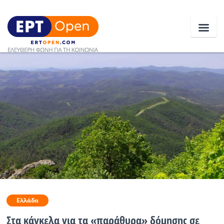
Ειδήσεις
Ελλάδα
Κοινωνία
Πολιτική
Οικονομία
Αθλητικά
Ελλάδα
Κόσμος
Στα κάγκελα για τα «παράθυρα» δόμησης σε