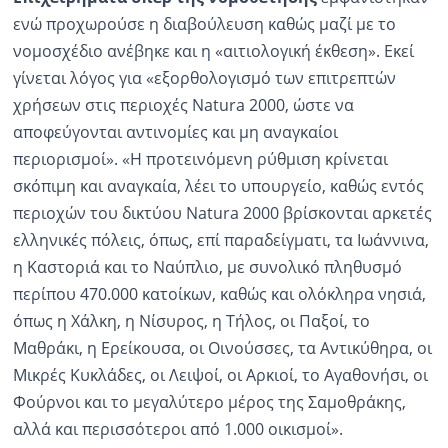
ενώ προχωρούσε η διαβούλευση καθώς μαζί με το
νομοσχέδιο ανέβηκε και η «αιτιολογική έκθεση». Εκεί
γίνεται λόγος για «εξορθολογισμό των επιτρεπτών
χρήσεων στις περιοχές Natura 2000, ώστε να
αποφεύγονται αντινομίες και μη αναγκαίοι
περιορισμοί». «Η προτεινόμενη ρύθμιση κρίνεται
σκόπιμη και αναγκαία, λέει το υπουργείο, καθώς εντός
περιοχών του δικτύου Natura 2000 βρίσκονται αρκετές
ελληνικές πόλεις, όπως, επί παραδείγματι, τα Ιωάννινα,
η Καστοριά και το Ναύπλιο, με συνολικό πληθυσμό
περίπου 470.000 κατοίκων, καθώς και ολόκληρα νησιά,
όπως η Χάλκη, η Νίσυρος, η Τήλος, οι Παξοί, το
Μαθράκι, η Ερείκουσα, οι Οινούσσες, τα Αντικύθηρα, οι
Μικρές Κυκλάδες, οι Λειψοί, οι Αρκιοί, το Αγαθονήσι, οι
Φούρνοι και το μεγαλύτερο μέρος της Σαμοθράκης,
αλλά και περισσότεροι από 1.000 οικισμοί».