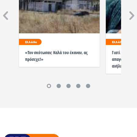
Ελλάδα
Ελλάδα
«Τον σκότωσαν; Καλά του έκαναν, ας
Γιατί βιάζεται
πρόσεχε!»
απαγορεύσει τα
ανήλικους;