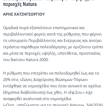
περιοχές Natura
Ραδιόφωνο
LIVE
ΑΡΗΣ ΧΑΤΖΗΓΕΩΡΓΙΟΥ
Εκπομπές
Ομαδικά πυρά εξαπολύουν επιστημονικοί και
περιβαλλοντικοί φορείς κατά της ρύθμισης που φέρνει
το υπουργείο Περιβάλλοντος και Ενέργειας και ανοίγει
Πολιτισμός
τεράστια παράθυρα πολεοδόμησης με οριζόντιο τρόπο
και μέσα σε περιοχές υψηλής, υποτίθεται, προστασίας
του δικτύου Natura 2000.
Η ρύθμιση που επιτρέπει να πολεοδομηθεί έως και το
20% στις «Ζώνες Διαχείρισης Βιώσιμων Πόρων»
εντάχθηκε σε νομοσχέδιο που ήταν ανοικτό σε σχόλια
(δημόσια διαβούλευση) έως χθες. Η «Εφ.Συν.» είχε
αναφερθεί αναλυτικά στο νομοσχέδιο
(«Ωρα...μπαζώματος για τις περιοχές Natura», 3/4/2026)