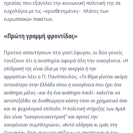
ηγεσίας που εξαντλεί την κοινωνική πολιτική της σε
ευχολόγια με τις –οριοθετημένες– πλάτες των
ευρωπαϊκών πακέτων.
«Πρώτη γραμμή φροντίδας»
Προτού απαντήσουν στο γιατί έφυγαν, οι δύο γονείς
τονίζουν ότι η αναπηρία αφορά όλη την οικογένεια.
«Η
επίδρασή της είναι ίδια με την ανεργία ή την
αρρώστια»
λέει ο Π. Πανόπουλος.
«Το θέμα γίνεται ακόμη
εντονότερο στην Ελλάδα όπου η οικογένεια που έχει ένα
ανάπηρο μέλος –και δη ένα ανάπηρο παιδί– καλείται να
αντεπεξέλθει σε δυσθεώρητα κόστη τόσο σε χρηματικό όσο
και σε ψυχολογικό επίπεδο. Η πολιτική στήριξης των ΑμεΑ
δεν είναι “οικογενειοκεντρική” και αγνοεί την
οικογένεια»
συμπληρώνει.
«Αυτό οδήγησε κι εμάς στη
Γερμανία».
Ετσι αντιμετωπίζουν με σκεπτικισμό τον