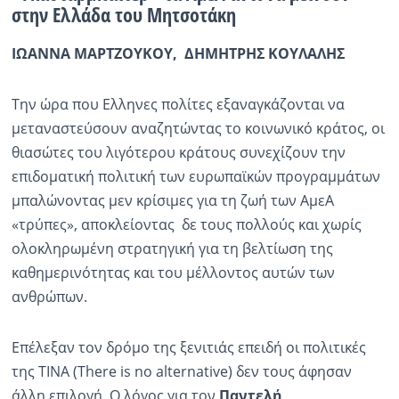
στην Ελλάδα του Μητσοτάκη
Ραδιόφωνο
LIVE
ΙΩΑΝΝΑ ΜΑΡΤΖΟΥΚΟΥ, ΔΗΜΗΤΡΗΣ ΚΟΥΛΑΛΗΣ
Εκπομπές
Την ώρα που Ελληνες πολίτες εξαναγκάζονται να
μεταναστεύσουν αναζητώντας το κοινωνικό κράτος, οι
θιασώτες του λιγότερου κράτους συνεχίζουν την
Πολιτισμός
επιδοματική πολιτική των ευρωπαϊκών προγραμμάτων
μπαλώνοντας μεν κρίσιμες για τη ζωή των ΑμεΑ
«τρύπες», αποκλείοντας δε τους πολλούς και χωρίς
ολοκληρωμένη στρατηγική για τη βελτίωση της
καθημερινότητας και του μέλλοντος αυτών των
ανθρώπων.
Επέλεξαν τον δρόμο της ξενιτιάς επειδή οι πολιτικές
της ΤΙΝΑ (There is no alternative) δεν τους άφησαν
άλλη επιλογή. Ο λόγος για τον
Παντελή