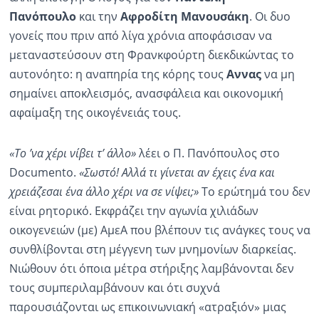
Πανόπουλο
και την
Αφροδίτη Μανουσάκη
. Οι δυο
γονείς που πριν από λίγα χρόνια αποφάσισαν να
μεταναστεύσουν στη Φρανκφούρτη διεκδικώντας το
αυτονόητο: η αναπηρία της κόρης τους
Αννας
να μη
σημαίνει αποκλεισμός, ανασφάλεια και οικονομική
αφαίμαξη της οικογένειάς τους.
«Το ’να χέρι νίβει τ’ άλλο»
λέει ο Π. Πανόπουλος στο
Documento.
«Σωστό! Αλλά τι γίνεται αν έχεις ένα και
χρειάζεσαι ένα άλλο χέρι να σε νίψει;»
Το ερώτημά του δεν
είναι ρητορικό. Εκφράζει την αγωνία χιλιάδων
οικογενειών (με) ΑμεΑ που βλέπουν τις ανάγκες τους να
συνθλίβονται στη μέγγενη των μνημονίων διαρκείας.
Νιώθουν ότι όποια μέτρα στήριξης λαμβάνονται δεν
τους συμπεριλαμβάνουν και ότι συχνά
παρουσιάζονται ως επικοινωνιακή «ατραξιόν» μιας