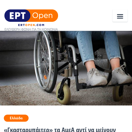
Ειδήσεις
Ελλάδα
Κοινωνία
Πολιτική
Οικονομία
Αθλητικά
Ελλάδα
Κόσμος
«Γκασταρμπάιτερ» τα ΑμεΑ αντί να μείνουν