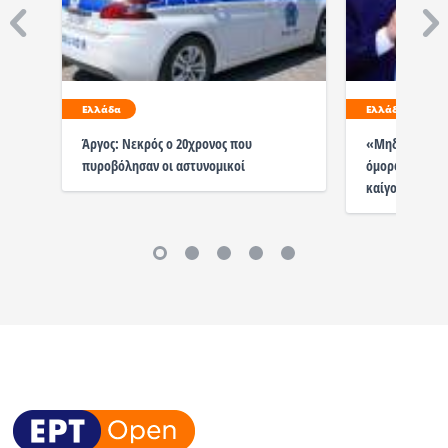
Ελλάδα
Ελλάδα
Άργος: Νεκρός ο 20χρονος που
«Μηδενική Ανο
πυροβόλησαν οι αστυνομικοί
όμορφα «ειδι
καίγονται