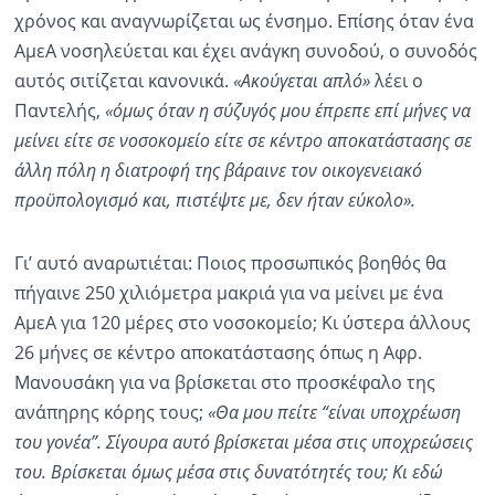
χρόνος και αναγνωρίζεται ως ένσημο. Επίσης όταν ένα
ΑμεΑ νοσηλεύεται και έχει ανάγκη συνοδού, ο συνοδός
αυτός σιτίζεται κανονικά.
«Ακούγεται απλό»
λέει ο
Παντελής,
«όμως όταν η σύζυγός μου έπρεπε επί μήνες να
μείνει είτε σε νοσοκομείο είτε σε κέντρο αποκατάστασης σε
άλλη πόλη η διατροφή της βάραινε τον οικογενειακό
προϋπολογισμό και, πιστέψτε με, δεν ήταν εύκολο».
Γι’ αυτό αναρωτιέται: Ποιος προσωπικός βοηθός θα
πήγαινε 250 χιλιόμετρα μακριά για να μείνει με ένα
ΑμεΑ για 120 μέρες στο νοσοκομείο; Κι ύστερα άλλους
26 μήνες σε κέντρο αποκατάστασης όπως η Αφρ.
Μανουσάκη για να βρίσκεται στο προσκέφαλο της
ανάπηρης κόρης τους;
«Θα μου πείτε “είναι υποχρέωση
του γονέα”. Σίγουρα αυτό βρίσκεται μέσα στις υποχρεώσεις
του. Βρίσκεται όμως μέσα στις δυνατότητές του; Κι εδώ