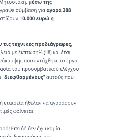
υ Μητσοτάκη,
μέσω της
έγραψε σύμβαση για
αγορά 388
στίζουν 1
0.000 ευρώ η
 τις τεχνικές προδιάγραφες,
ειά με έκπτωση% (!!!!) και έτσι
Ανάκαμψης που εντάχθηκε το έργο!
κασία του προσυμβατικού ελέγχου
 "
διεφθαρμένους
" αυτούς που
κή εταιρεία ήθελαν να αγοράσουν
τιμές φαίνεται!
ορά! Επειδή δεν έχω καμία
νικής δικαιοσύνης που