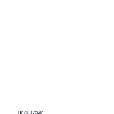
Πηγή: avgi.gr