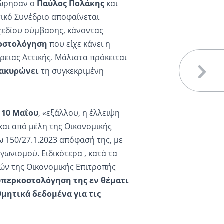
χώρησαν ο
Παύλος Πολάκης
και
τικό Συνέδριο αποφαίνεται
εδίου σύμβασης, κάνοντας
οστολόγηση
που είχε κάνει η
ειας Αττικής. Μάλιστα πρόκειται
ακυρώνει
τη συγκεκριμένη
α
10 Μαΐου
, «εξάλλου, η έλλειψη
αι από μέλη της Οικονομικής
 150/27.1.2023 απόφασή της, με
γωνισμού. Ειδικότερα , κατά τα
ών της Οικονομικής Επιτροπής
υπερκοστολόγηση της εν θέματι
μητικά δεδομένα για τις