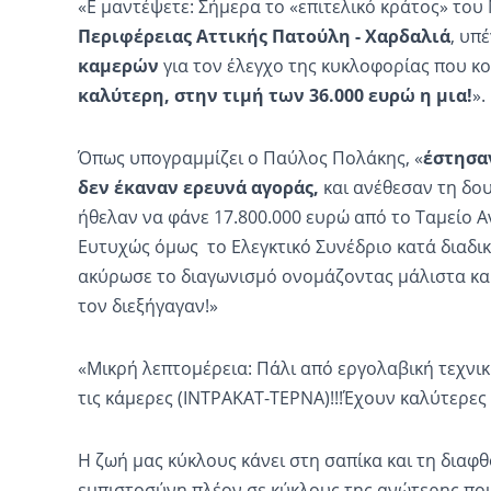
«Ε μαντέψετε: Σήμερα το «επιτελικό κράτος» το
Περιφέρειας Αττικής Πατούλη - Χαρδαλιά
, υπ
καμερών
για τον έλεγχο της κυκλοφορίας που κο
καλύτερη, στην τιμή των 36.000 ευρώ η μια!
».
Όπως υπογραμμίζει ο Παύλος Πολάκης, «
έστησαν
δεν έκαναν ερευνά αγοράς,
και ανέθεσαν τη δουλ
ήθελαν να φάνε 17.800.000 ευρώ από το Ταμείο 
Ευτυχώς όμως το Ελεγκτικό Συνέδριο κατά διαδι
ακύρωσε το διαγωνισμό ονομάζοντας μάλιστα και
τον διεξήγαγαν!»
«Μικρή λεπτομέρεια: Πάλι από εργολαβική τεχνι
τις κάμερες (ΙΝΤΡΑΚΑΤ-ΤΕΡΝΑ)!!!Έχουν καλύτερες 
Η ζωή μας κύκλους κάνει στη σαπίκα και τη διαφθ
εμπιστοσύνη πλέον σε κύκλους της ανώτερης ποι