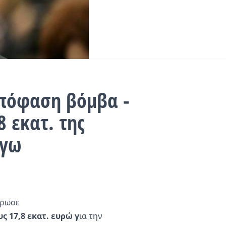
Απόφαση βόμβα -
 εκατ. της
όγω
ρωσε
ς 17,8 εκατ. ευρώ γ
ια την