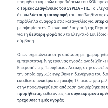
προμήθεια καμερών παραβιάσεων του ΚΟΚ προ
ο
Τομέας Διαφάνειας του ΣΥΡΙΖΑ – ΠΣ
. Το Ελεγκ
ότι
κωλύεται η υπογραφή
του υποβληθέντος σχ
παράλληλα αναφορά στις καταγγελίες για
υπερκ
μειοψηφία στην Οικονομική Επιτροπή της Περιφέρ
για τη
δεύτερη φορά
που το Ελεγκτικό Συνέδριο
σύμβαση.
Όπως σημειώνεται στην απόφαση με ημερομηνί
εμπεριστατωμένης έρευνας αγοράς αναδείχθηκε κ
Επιτροπής της Περιφέρειας Αττικής στην ανωτέρω
την οποία αρχικώς εγκρίθηκε η διενέργεια του δια
εκτεθέντα ανωτέρω στη σκέψη 15, μειοψηφία μελ
στην προαναφερθείσα απόφαση αναφέρθηκε σε
προμήθειας,
εκθέτοντας και
συγκεκριμένα αριθ
τρέχουσες τιμές αγοράς
.