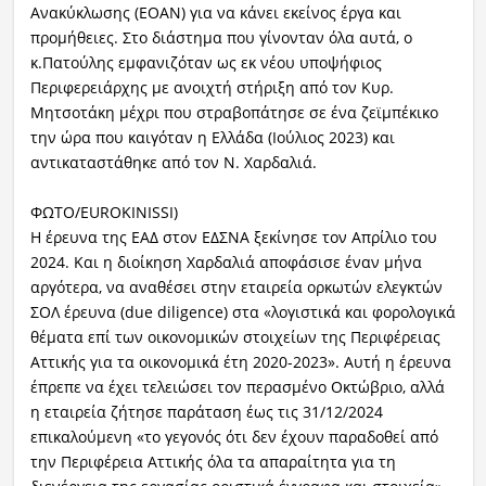
Ανακύκλωσης (ΕΟΑΝ) για να κάνει εκείνος έργα και
προμήθειες. Στο διάστημα που γίνονταν όλα αυτά, ο
κ.Πατούλης εμφανιζόταν ως εκ νέου υποψήφιος
Περιφερειάρχης με ανοιχτή στήριξη από τον Κυρ.
Μητσοτάκη μέχρι που στραβοπάτησε σε ένα ζεϊμπέκικο
την ώρα που καιγόταν η Ελλάδα (Ιούλιος 2023) και
αντικαταστάθηκε από τον Ν. Χαρδαλιά.
ΦΩΤΟ/EUROKINISSI)
Η έρευνα της ΕΑΔ στον ΕΔΣΝΑ ξεκίνησε τον Απρίλιο του
2024. Και η διοίκηση Χαρδαλιά αποφάσισε έναν μήνα
αργότερα, να αναθέσει στην εταιρεία ορκωτών ελεγκτών
ΣΟΛ έρευνα (due diligence) στα «λογιστικά και φορολογικά
θέματα επί των οικονομικών στοιχείων της Περιφέρειας
Αττικής για τα οικονομικά έτη 2020-2023». Αυτή η έρευνα
έπρεπε να έχει τελειώσει τον περασμένο Οκτώβριο, αλλά
η εταιρεία ζήτησε παράταση έως τις 31/12/2024
επικαλούμενη «το γεγονός ότι δεν έχουν παραδοθεί από
την Περιφέρεια Αττικής όλα τα απαραίτητα για τη