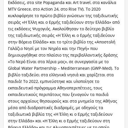
Εκδόσεις, στα site Popaganda και Art travel, στα κανάλια
MTV Greece, στο Action 24, στο Rise TV). To 2020
κυκλοφόρησε το πρώτο βιβλίο γνώσεων της ταξιδιωτικής
σειράς «Η Έλλη και ο Ερμής ταξιδεύουν στην Ελλάδα» από
τις εκδόσεις Ψυχογιός. Ακολούθησαν το δεύτερο βιβλίο
της ταξιδιωτικής σειράς «Η Έλλη κι ο Ερμής ταξιδεύουν
στην Βόρεια Ελλάδα» και το τρίτο βιβλίο της «Αποστολή
Γαλάζιο Νησί με τον Νηρέα και την Πηγή» που
δημιουργήθηκε στο πλαίσιο της περιβαλλοντικής δράσης
«Το Νερό Είναι στα Χέρια μας», σε συνεργασία με το
Global Water Partnership – Mediterranean (GWP-Med). Το
βιβλίο ταξιδεύει στα ελληνικά νησιά και χαρίζεται στα
παιδιά! Το 2022, εμπνεύστηκε και υλοποίησε το
εκπαιδευτικό πρόγραμμα Αθηνοπεριπέτειες, τους
εκπαιδευτικούς περιπάτους που ξεναγούν τα παιδιά
στους αρχαίους θησαυρούς και στα μνημεία της Αθήνας
μέσα από διαδραστικές διαδρομές, με οδηγούς τα
ταξιδιωτικά βιβλία της «Η Έλλη κι ο Ερμής ταξιδεύουν
στην Ελλάδα» και «Η Έλλη κι ο Ερμής ταξιδεύουν στη
Βόρεια Ελλάδα» και τις Αλιμοπεριπέτειες με το οποίο