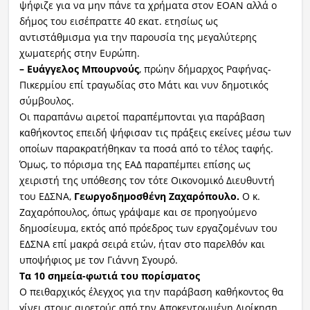
ψήφιζε για να μην πάνε τα χρήματα στον ΕΟΑΝ αλλά ο
δήμος του εισέπραττε 40 εκατ. ετησίως ως
αντιστάθμισμα για την παρουσία της μεγαλύτερης
χωματερής στην Ευρώπη.
– Ευάγγελος Μπουρνούς
, πρώην δήμαρχος Ραφήνας-
Πικερμίου επί τραγωδίας στο Μάτι και νυν δημοτικός
σύμβουλος.
Οι παραπάνω αιρετοί παραπέμπονται για παράβαση
καθήκοντος επειδή ψήφισαν τις πράξεις εκείνες μέσω των
οποίων παρακρατήθηκαν τα ποσά από το τέλος ταφής.
Όμως, το πόρισμα της ΕΑΔ παραπέμπει επίσης ως
χειριστή της υπόθεσης τον τότε Οικονομικό Διευθυντή
του ΕΔΣΝΑ,
Γεωργοδημοσθένη Ζαχαρόπουλο.
Ο κ.
Ζαχαρόπουλος, όπως γράψαμε και σε προηγούμενο
δημοσίευμα, εκτός από πρόεδρος των εργαζομένων του
ΕΔΣΝΑ επί μακρά σειρά ετών, ήταν στο παρελθόν και
υποψήφιος με τον Γιάννη Σγουρό.
Τα 10 σημεία-φωτιά του πορίσματος
Ο πειθαρχικός έλεγχος για την παράβαση καθήκοντος θα
γίνει στους αιρετούς από την Αποκεντρωμένη Διοίκηση