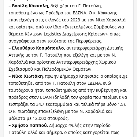
– Βασίλη Κόκκαλη,
δεξί χέρι του Γ. Πατούλη,
τοποθετημένο ως Πρόεδρο του ΕΔΣΝΑ. Ο κ. Κόκκαλης
επανεξελέγη στις εκλογές του 2023 με τον Νίκο Χαρδαλιά
και ορίστηκε από τον ίδιο «Εντεταλμένος Σύμβουλος για
θέματα Κέντρων Logistics Διαχείρισης Κρίσεων», όπως
αναγράφεται στον ιστότοπο της Περιφέρειας.
– Ελευθέριο Κοσμόπουλο,
αντιπεριφερειάρχη Δυτικής
Αττικής με τον Γ. Πατούλη που εξελέγη και με τον Ν.
Χαρδαλιά και ορίστηκε Αντιπεριφερειάρχης Χωρικού
Σχεδιασμού και Πολεοδομικών Θεμάτων.
– Νίκο Χιωτάκη
, πρώην Δήμαρχο Κηφισιάς, ο οποίος είχε
τοποθετηθεί από τον Γ. Πατούλη στον ΕΔΣΝΑ, ενώ
ταυτόχρονα ήταν τοποθετημένος από την κυβέρνηση και
πρόεδρος στον ΕΟΑΝ (δηλαδή τον φορέα που περίμενε να
εισπράξει τα 34,7 εκατομμύρια και τελικά πήρε μόνο 1,5).
Ο κ. Χιωτάκης επανεξελέγη με τον Ν. Χαρδαλιά και
μάλιστα με 12.000 σταυρούς.
– Χρήστο Παππού,
Δήμαρχο Φυλής στην περίοδο
Πατούλη αλλά και σήμερα, ο οποίος κατηγορείται πως