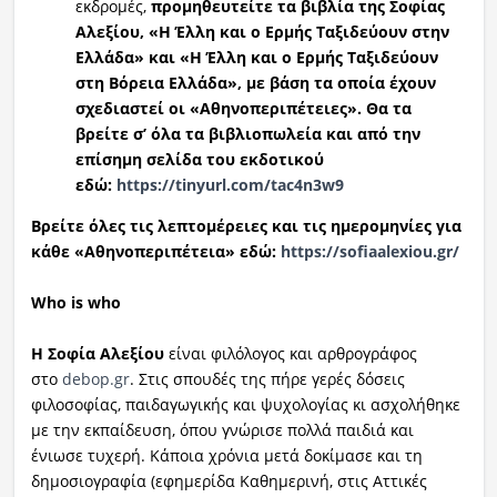
εκδρομές,
προμηθευτείτε τα βιβλία της Σοφίας
Αλεξίου, «Η Έλλη και ο Ερμής Ταξιδεύουν στην
Ελλάδα» και «Η Έλλη και ο Ερμής Ταξιδεύουν
στη Βόρεια Ελλάδα», με βάση τα οποία έχουν
σχεδιαστεί οι «Αθηνοπεριπέτειες». Θα τα
βρείτε σ’ όλα τα βιβλιοπωλεία και από την
επίσημη σελίδα του εκδοτικού
εδώ:
https://tinyurl.com/tac4n3w9
Βρείτε όλες τις λεπτομέρειες και τις ημερομηνίες για
κάθε «Αθηνοπεριπέτεια» εδώ:
https://sofiaalexiou.gr/
Who
is
who
Η Σοφία Αλεξίου
είναι φιλόλογος και αρθρογράφος
στο
debop.gr
. Στις σπουδές της πήρε γερές δόσεις
φιλοσοφίας, παιδαγωγικής και ψυχολογίας κι ασχολήθηκε
με την εκπαίδευση, όπου γνώρισε πολλά παιδιά και
ένιωσε τυχερή. Κάποια χρόνια μετά δοκίμασε και τη
δημοσιογραφία (εφημερίδα Καθημερινή, στις Αττικές