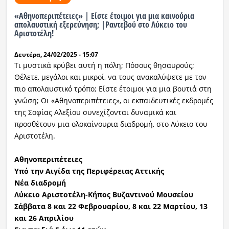
«Αθηνοπεριπέτειες» | Είστε έτοιμοι για μια καινούρια
Ραδιόφωνο
απολαυστική εξερεύνηση; |Ραντεβού στο Λύκειο του
LIVE
Αριστοτέλη!
Δευτέρα, 24/02/2025 - 15:07
Εκπομπές
Τι μυστικά κρύβει αυτή η πόλη; Πόσους θησαυρούς;
Θέλετε, μεγάλοι και μικροί, να τους ανακαλύψετε με τον
πιο απολαυστικό τρόπο; Είστε έτοιμοι για μια βουτιά στη
Πολιτισμός
γνώση; Οι «Αθηνοπεριπέτειες», οι εκπαιδευτικές εκδρομές
της Σοφίας Αλεξίου συνεχίζονται δυναμικά και
προσθέτουν μια ολοκαίνουρια διαδρομή, στο Λύκειο του
Αριστοτέλη.
Αθηνοπεριπέτειες
Υπό την Αιγίδα της Περιφέρειας Αττικής
Νέα διαδρομή
Λύκειο Αριστοτέλη-Κήπος Βυζαντινού Μουσείου
Σάββατα 8 και 22 Φεβρουαρίου, 8 και 22 Μαρτίου, 13
και 26 Απριλίου