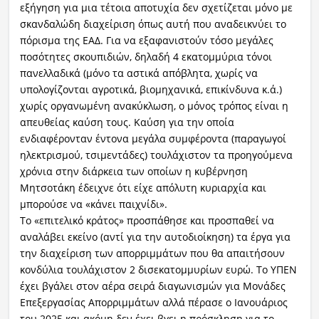
εξήγηση για μια τέτοια αποτυχία δεν σχετίζεται μόνο με
σκανδαλώδη διαχείριση όπως αυτή που αναδεικνύει το
πόρισμα της ΕΑΔ. Για να εξαφανιστούν τόσο μεγάλες
ποσότητες σκουπιδιών, δηλαδή 4 εκατομμύρια τόνοι
πανελλαδικά (μόνο τα αστικά απόβλητα, χωρίς να
υπολογίζονται αγροτικά, βιομηχανικά, επικίνδυνα κ.ά.)
χωρίς οργανωμένη ανακύκλωση, ο μόνος τρόπος είναι η
απευθείας καύση τους. Καύση για την οποία
ενδιαφέρονταν έντονα μεγάλα συμφέροντα (παραγωγοί
ηλεκτρισμού, τσιμεντάδες) τουλάχιστον τα προηγούμενα
χρόνια στην διάρκεια των οποίων η κυβέρνηση
Μητσοτάκη έδειχνε ότι είχε απόλυτη κυριαρχία και
μπορούσε να «κάνει παιχνίδι».
Το «επιτελικό κράτος» προσπάθησε και προσπαθεί να
αναλάβει εκείνο (αντί για την αυτοδιοίκηση) τα έργα για
την διαχείριση των απορριμμάτων που θα απαιτήσουν
κονδύλια τουλάχιστον 2 δισεκατομμυρίων ευρώ. Το ΥΠΕΝ
έχει βγάλει στον αέρα σειρά διαγωνισμών για Μονάδες
Επεξεργασίας Απορριμμάτων αλλά πέρασε ο Ιανουάριος
του 2025 και ακόμη δεν έχει βγει η πρόσκληση για το