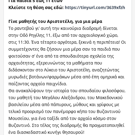
Για παιδιά 5 έως 11 ετών
Κλείστε τη θέση σας εδώ:
https://tinyurl.com/3639xfzh
Γίνε μαθητής του Αριστοτέλη, για μια μέρα
Το ραντεβού γι’ αυτή την καινούρια διαδρομή δίνεται
στην Οδό Ρηγίλης 11, έξω από τον αρχαιολογικό χώρο,
στις 11:30. Ένα τέταρτο αργότερα, ξεκινά η περιπέτεια! Οι
συμμετέχοντες θα ζήσουν μια μέρα σαν τα παιδιά που
φοιτούσαν σ’ ένα από τα σπουδαιότερα σχολεία της
αρχαιότητας, εξερευνώντας τα μαθήματα που
διδάσκονταν στο Λύκειο του Αριστοτέλη, αναζητώντας
μυρωδιές βοτάνων/φαρμάκων μέσα από έπη ομηρικά και
παίζοντας αρχαία παιχνίδια.
Θα ανακαλύψουν την ιστορία του σπουδαίου φιλοσόφου,
του μαθητή του Μεγάλου Αλεξάνδρου, του Μακεδονικού
βασιλείου μέσα από πάπυρους, μύθους και γρίφους με
τελικό προορισμό τον πανέμορφο κήπο του Βυζαντινού
Μουσείου, για ένα ταξίδι από τον αρχαίο κόσμο στον
Βυζαντινό. Στο τέλος της διαδρομής θα πραγματοποιηθεί
ένα διασκεδαστικό κυνήγι θησαυρού!