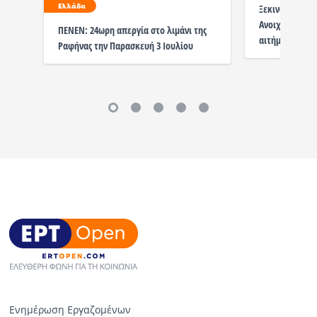
Ελλάδα
Ξεκινούν απερ
Ανοιχτό Πανεπ
ΠΕΝΕΝ: 24ωρη απεργία στο λιμάνι της
αιτήματα
Ραφήνας την Παρασκευή 3 Ιουλίου
Ενημέρωση Εργαζομένων