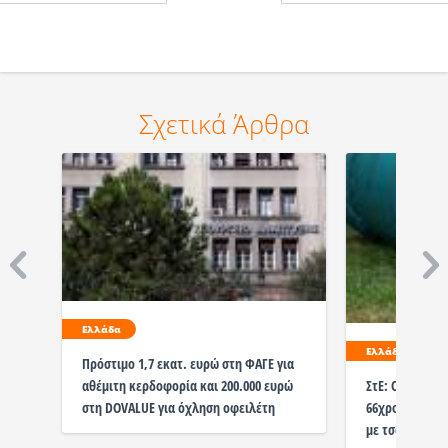
Σχετικά Άρθρα
Ελλάδα
Ελλάδα
Πρόστιμο 1,7 εκατ. ευρώ στη ΦΑΓΕ για
αθέμιτη κερδοφορία και 200.000 ευρώ
ΣτΕ: Οριστικό 
στη DOVALUE για όχληση οφειλέτη
66χρονο που 
με τσάπα στη 