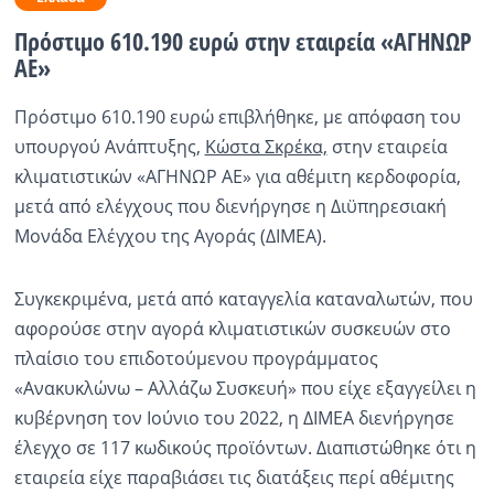
Πρόστιμο 610.190 ευρώ στην εταιρεία «ΑΓΗΝΩΡ
Ραδιόφωνο
LIVE
ΑΕ»
Πρόστιμο 610.190 ευρώ επιβλήθηκε, με απόφαση του
Εκπομπές
υπουργού Ανάπτυξης,
Κώστα Σκρέκα,
στην εταιρεία
κλιματιστικών «ΑΓΗΝΩΡ ΑΕ» για αθέμιτη κερδοφορία,
Πολιτισμός
μετά από ελέγχους που διενήργησε η Διϋπηρεσιακή
Μονάδα Ελέγχου της Αγοράς (ΔΙΜΕΑ).
Συγκεκριμένα, μετά από καταγγελία καταναλωτών, που
αφορούσε στην αγορά κλιματιστικών συσκευών στο
πλαίσιο του επιδοτούμενου προγράμματος
«Ανακυκλώνω – Αλλάζω Συσκευή» που είχε εξαγγείλει η
κυβέρνηση τον Ιούνιο του 2022, η ΔΙΜΕΑ διενήργησε
έλεγχο σε 117 κωδικούς προϊόντων. Διαπιστώθηκε ότι η
εταιρεία είχε παραβιάσει τις διατάξεις περί αθέμιτης