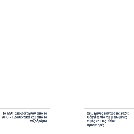
Τα ΜΑΤ αποφοίτησαν από το
Χειμερινές εκπτώσεις 2024:
ΑΠΘ – Προσεκτικά και από το
Οδηγίες για τις μειωμένες
πεζοδρόμιο
τιμές και τις “fake”
προσφορές