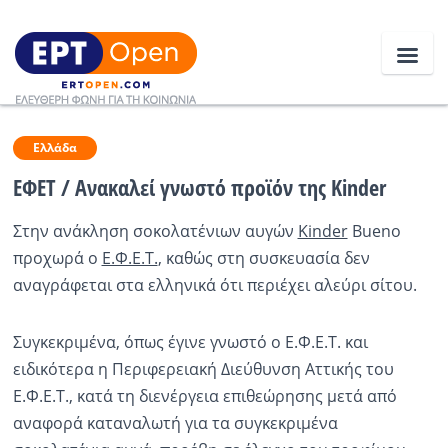
Ειδήσεις
Ελλάδα
ΕΦΕΤ / Ανακαλεί γνωστό προϊόν της Kinder
Ελλάδα
Στην ανάκληση σοκολατένιων αυγών
Kinder
Bueno
προχωρά ο
Ε.Φ.Ε.Τ.
, καθώς στη συσκευασία δεν
Κοινωνία
αναγράφεται στα ελληνικά ότι περιέχει αλεύρι σίτου.
Πολιτική
Οικονομία
Συγκεκριμένα, όπως έγινε γνωστό ο Ε.Φ.Ε.Τ. και
ειδικότερα η Περιφερειακή Διεύθυνση Αττικής του
Αθλητικά
Ε.Φ.Ε.Τ., κατά τη διενέργεια επιθεώρησης μετά από
αναφορά καταναλωτή για τα συγκεκριμένα
Κόσμος