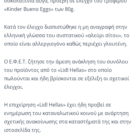
σοκολατένια αυγά, προέβη σε έλεγχο του τροφίμου
«Kinder Bueno Eggs» των 80g.
Ραδιόφωνο
LIVE
Κατά τον έλεγχο διαπιστώθηκε η μη αναγραφή στην
Εκπομπές
ελληνική γλώσσα του συστατικού «αλεύρι σίτου», το
οποίο είναι αλλεργιογόνο καθώς περιέχει γλουτένη.
Πολιτισμός
Ο Ε.Φ.Ε.Τ. ζήτησε την άμεση ανάκληση του συνόλου
του προϊόντος από το «Lidl Hellas» στο οποίο
πωλούνται και ήδη βρίσκονται σε εξέλιξη οι σχετικοί
έλεγχοι.
Η επιχείρηση «Lidl Hellas» έχει ήδη προβεί σε
ενημέρωση του καταναλωτικού κοινού με ανάρτηση
σχετικής ανακοίνωσης στα καταστήματά της και στην
ιστοσελίδα της.