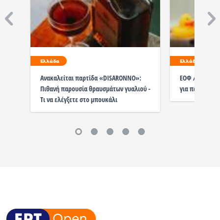
Ελλάδα
Ελλάδα
Ανακαλείται παρτίδα «DISARONNO»:
ΕΟΦ / Ανακαλε
Πιθανή παρουσία θραυσμάτων γυαλιού -
για παιδιά
Τι να ελέγξετε στο μπουκάλι