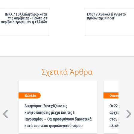
ΙΝΚΑ / Συλλαλητήριο κατά
ΕΦΕΤ / Ανακαλεί γνωστό
της ακρίβειας - Πρώτη σε
προϊόν της Kinder
ακρίβεια τροφίμων η Ελλάδα
Σχετικά Άρθρα
Ελλάδα
Οικονομία
Δικηγόροι: Συνεχίζουν τις
Οι 22 αλλαγές 
κινητοποιήσεις μέχρι και τις 5
αρχές του 2024
Ιανουαρίου – Θα προσφύγουν δικαστικά
στον μισθό του
κατά του νέου φορολογικού νόμου
ελεύθερους επ