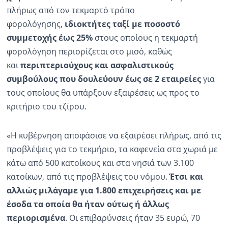
πλήρως από τον τεκμαρτό τρόπο
Ραδιόφωνο
φορολόγησης,
ιδιοκτήτες ταξί με ποσοστό
LIVE
συμμετοχής έως 25%
στους οποίους η τεκμαρτή
φορολόγηση περιορίζεται στο μισό, καθώς
Εκπομπές
και
περιπτεριούχους και ασφαλιστικούς
συμβούλους που δουλεύουν έως σε 2 εταιρείες
για
τους οποίους θα υπάρξουν εξαιρέσεις ως προς το
Πολιτισμός
κριτήριο του τζίρου.
«Η κυβέρνηση αποφάσισε να εξαιρέσει πλήρως, από τις
προβλέψεις για το τεκμήριο, τα καφενεία στα χωριά με
κάτω από 500 κατοίκους και στα νησιά των 3.100
κατοίκων, από τις προβλέψεις του νόμου.
Έτσι και
αλλιώς μιλάγαμε για 1.800 επιχειρήσεις και με
έσοδα τα οποία θα ήταν ούτως ή άλλως
περιορισμένα
. Οι επιβαρύνσεις ήταν 35 ευρώ, 70