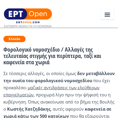
Ειδήσεις
Ελλάδα
Φορολογικό νομοσχέδιο / Αλλαγές της
τελευταίας στιγμής για περίπτερα, ταξί και
Ελλάδα
καφενεία στα χωριά
Κοινωνία
Σε τέσσερις αλλαγές, οι οποίες όμως
δεν μεταβάλλουν
Πολιτική
την ουσία του φορολογικού νομοσχεδίου
που έχει
προκαλέσει
μαζικές αντιδράσεις των ελεύθερων
Οικονομία
επαγγελματιών
, προχωρά λίγο πριν την ψήφισή του η
Αθλητικά
κυβέρνηση. Όπως ανακοίνωσε από το βήμα της Βουλής
ο
Κωστής Χατζηδάκης
, αυτές αφορούν
καφενεία σε
Κόσμος
χωριά κάτω των 500 κατοίκων
που θα εξαιρούνται