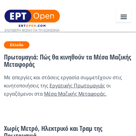
Ειδήσεις
Ελλάδα
Πρωτομαγιά: Πώς θα κινηθούν τα Μέσα Μαζικής
Μεταφοράς
Ελλάδα
Με απεργίες και στάσεις εργασία συμμετέχουν στις
Κοινωνία
κινητοποιήσεις της
Εργατικής Πρωτομαγιάς
οι
Πολιτική
εργαζόμενοι στα
Μέσα Μαζικής Μεταφοράς.
Οικονομία
Αθλητικά
Χωρίς Μετρό, Ηλεκτρικό και Τραμ της
Κόσμος
Πρωτομαγιά