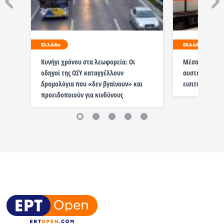
Ελλάδα
Ελλάδα
Κυνήγι χρόνου στα λεωφορεία: Οι
Μέσα μαζικής 
οδηγοί της ΟΣΥ καταγγέλλουν
αυστηρότερα π
δρομολόγια που «δεν βγαίνουν» και
εισιτήριο
προειδοποιούν για κινδύνους