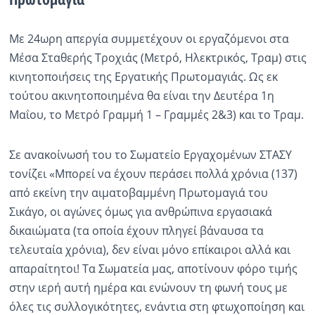
Ραδιόφωνο
LIVE
Με 24ωρη απεργία συμμετέχουν οι εργαζόμενοι στα
Μέσα Σταθερής Τροχιάς (Μετρό, Ηλεκτρικός, Τραμ) στις
κινητοποιήσεις της Εργατικής Πρωτομαγιάς. Ως εκ
Εκπομπές
τούτου ακινητοποιημένα θα είναι την Δευτέρα 1η
Μαΐου, το Μετρό Γραμμή 1 – Γραμμές 2&3) και το Τραμ.
Πολιτισμός
Σε ανακοίνωσή του το Σωματείο Εργαχομένων ΣΤΑΣΥ
τονίζει «Μπορεί να έχουν περάσει πολλά χρόνια (137)
από εκείνη την αιματοβαμμένη Πρωτομαγιά του
Σικάγο, οι αγώνες όμως για ανθρώπινα εργασιακά
δικαιώματα (τα οποία έχουν πληγεί βάναυσα τα
τελευταία χρόνια), δεν είναι μόνο επίκαιροι αλλά και
απαραίτητοι! Τα Σωματεία μας, αποτίνουν φόρο τιμής
στην ιερή αυτή ημέρα και ενώνουν τη φωνή τους με
όλες τις συλλογικότητες, ενάντια στη φτωχοποίηση και