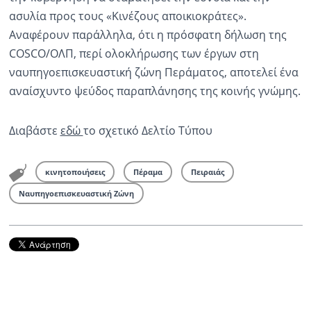
ασυλία προς τους «Κινέζους αποικιοκράτες».
Ραδιόφωνο
Αναφέρουν παράλληλα, ότι η πρόσφατη δήλωση της
LIVE
COSCO/ΟΛΠ, περί ολοκλήρωσης των έργων στη
ναυπηγοεπισκευαστική ζώνη Περάματος, αποτελεί ένα
Εκπομπές
αναίσχυντο ψεύδος παραπλάνησης της κοινής γνώμης.
Πολιτισμός
Διαβάστε
εδώ
το σχετικό Δελτίο Τύπου
κινητοποιήσεις
Πέραμα
Πειραιάς
Ναυπηγοεπισκευαστική Ζώνη