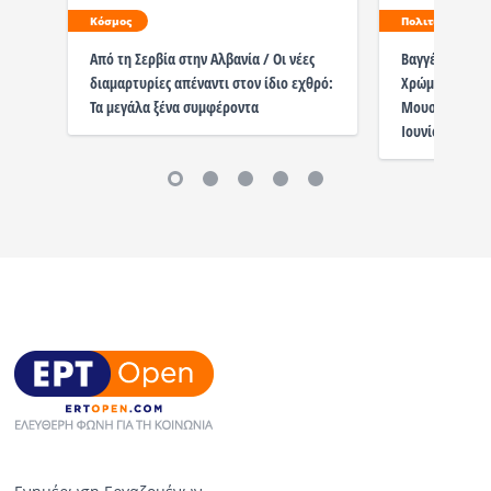
Κόσμος
Πολιτισμός
Από τη Σερβία στην Αλβανία / Οι νέες
Βαγγέλης Βελώ
διαμαρτυρίες απέναντι στον ίδιο εχθρό:
Χρώματα» | Ει
Τα μεγάλα ξένα συμφέροντα
Μουσείο Αλιεία
Ιουνίου | 18:0