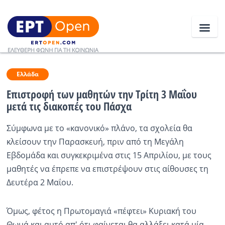
Ειδήσεις
Ελλάδα
Επιστροφή των μαθητών την Τρίτη 3 Μαΐου
μετά τις διακοπές του Πάσχα
Ελλάδα
Σύμφωνα με το «κανονικό» πλάνο, τα σχολεία θα
Κοινωνία
κλείσουν την Παρασκευή, πριν από τη Μεγάλη
Πολιτική
Εβδομάδα και συγκεκριμένα στις 15 Απριλίου, με τους
μαθητές να έπρεπε να επιστρέψουν στις αίθουσες τη
Οικονομία
Δευτέρα 2 Μαΐου.
Αθλητικά
Όμως, φέτος η Πρωτομαγιά «πέφτει» Κυριακή του
Κόσμος
Θωμά και αυτό απ' ότι φαίνεται θα αλλάξει κατά μία