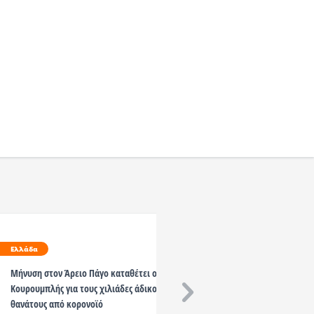
Ελλάδα
Ελλάδα
Μήνυση στον Άρειο Πάγο καταθέτει ο
Κορονοϊός: Πέθανε η 19
Κουρουμπλής για τους χιλιάδες άδικους
που έδινε μάχη στο νοσ
θανάτους από κορονοϊό