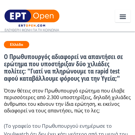
Ειδήσεις
Ελλάδα
Ο Πρωθυπουργός αδιαφορεί να απαντήσει σε
ερώτημα που υποστήριξαν δύο χιλιάδες
Ελλάδα
πολίτες: "Γιατί να πληρώνουμε τα rapid test
αφού καταβάλλουμε φόρους για την Υγεία;"
Κοινωνία
Πολιτική
Όταν θέτεις στον Πρωθυπουργό ερώτημα που έλαβε
περισσότερες από 2.300 υποστηρίξεις, δηλαδή χιλιάδες
Οικονομία
άνθρωποι του κάνουν την ίδια ερώτηση, κι εκείνος
αδιαφορεί να τους απαντήσει, πώς το λες;
Αθλητικά
(Το γραφείο του Πρωθυπουργού ενημέρωσε το
Κόσμος
Vouliwatch ότι δεν έχει κάτι νεότερο από τη μεριά του