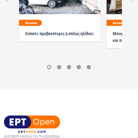
Ελλάδα
Ελλάδα
Είσαστε προβοκάτορες ή απλώς ηλίθιοι;
Μουφτής και 
και πανουργία 