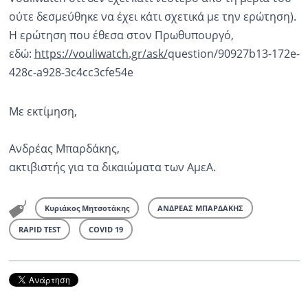
ούτε δεσμεύθηκε να έχει κάτι σχετικά με την ερώτηση).
Ραδιόφωνο
Η ερώτηση που έθεσα στον Πρωθυπουργό,
LIVE
εδώ:
https://vouliwatch.gr/ask/
question/90927b13-172e-
428c-
a928-3c4cc3cfe54e
Εκπομπές
Με εκτίμηση,
Πολιτισμός
Ανδρέας Μπαρδάκης,
ακτιβιστής για τα δικαιώματα των ΑμεΑ.
Κυριάκος Μητσοτάκης
ΑΝΔΡΕΑΣ ΜΠΑΡΔΑΚΗΣ
RAPID TEST
COVID 19