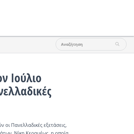
ον Ιούλιο
νελλαδικές
ν οι Πανελλαδικές εξετάσεις,
άτων, Νίκη Κεραμέως, η οποία