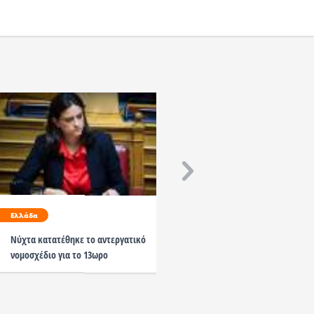
Ελλάδα
Ελλάδα
Νύχτα κατατέθηκε το αντεργατικό
Όχι στο 13ωρο - Ομόφω
νομοσχέδιο για το 13ωρο
ΓΣΕΕ για 24ωρη απεργία 
Οκτωβρίου