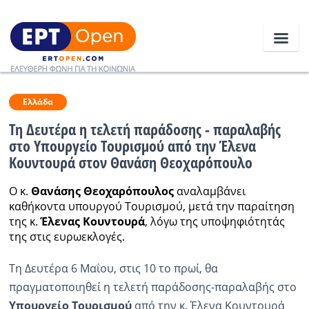
Ειδήσεις
Ελλάδα
Τη Δευτέρα η τελετή παράδοσης - παραλαβής
στο Υπουργείο Τουρισμού από την Έλενα
Ελλάδα
Κουντουρά στον Θανάση Θεοχαρόπουλο
Κοινωνία
Ο κ.
Θανάσης Θεοχαρόπουλος
αναλαμβάνει
καθήκοντα υπουργού Τουρισμού, μετά την παραίτηση
Πολιτική
της κ.
Έλενας Κουντουρά
, λόγω της υποψηφιότητάς
Οικονομία
της στις ευρωεκλογές.
Αθλητικά
Τη Δευτέρα 6 Μαΐου, στις 10 το πρωί, θα
πραγματοποιηθεί η τελετή παράδοσης-παραλαβής στο
Κόσμος
Υπουργείο Τουρισμού
από την κ. Έλενα Κουντουρά