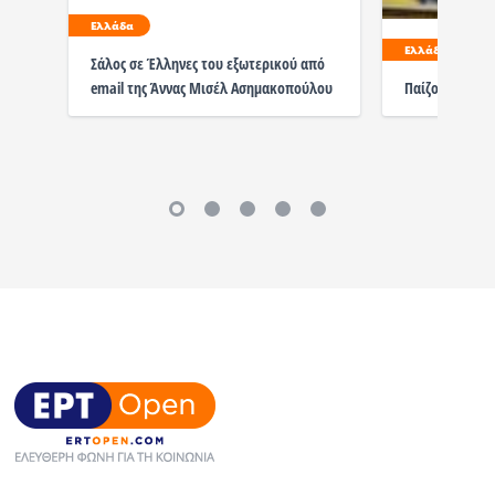
Ελλάδα
Ελλάδα
Σάλος σε Έλληνες του εξωτερικού από
email της Άννας Μισέλ Ασημακοπούλου
Παίζουν με τη