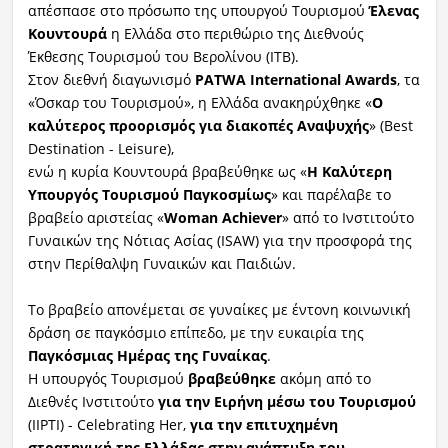
απέσπασε στο πρόσωπο της υπουργού Τουρισμού
Έλενας
Κουντουρά
η Ελλάδα στο περιθώριο της Διεθνούς
Έκθεσης Τουρισμού του Βερολίνου (ΙΤΒ).
Στον διεθνή διαγωνισμό
PATWA International Awards
, τα
«Όσκαρ του Τουρισμού», η Ελλάδα ανακηρύχθηκε «
Ο
καλύτερος προορισμός για διακοπές Αναψυχής
» (Best
Destination - Leisure),
ενώ η κυρία Κουντουρά βραβεύθηκε ως «
Η Καλύτερη
Υπουργός Τουρισμού Παγκοσμίως
» και παρέλαβε το
βραβείο αριστείας «
Woman Achiever
» από το Ινστιτούτο
Γυναικών της Νότιας Ασίας (ISAW) για την προσφορά της
στην Περίθαλψη Γυναικών και Παιδιών.
Το βραβείο απονέμεται σε γυναίκες με έντονη κοινωνική
δράση σε παγκόσμιο επίπεδο, με την ευκαιρία της
Παγκόσμιας Ημέρας της Γυναίκας
.
Η υπουργός Τουρισμού
βραβεύθηκε
ακόμη από το
Διεθνές Ινστιτούτο
για την Ειρήνη μέσω του Τουρισμού
(ΙΙΡΤΙ) - Celebrating Her,
για την επιτυχημένη
στρατηγική της Ελλάδας στην ανάπτυξη του