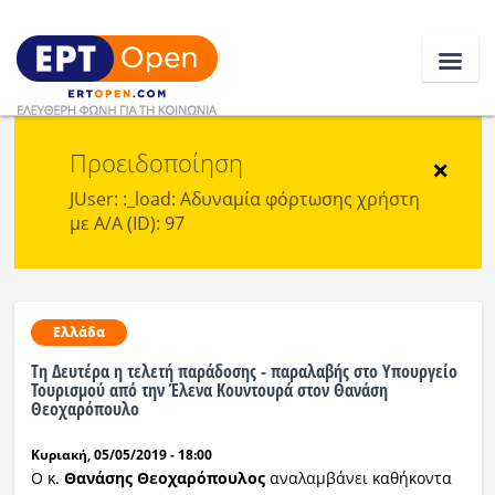
Προειδοποίηση
Ειδήσεις
×
JUser: :_load: Αδυναμία φόρτωσης χρήστη
με Α/Α (ID): 97
Ελλάδα
Κοινωνία
Πολιτική
Ελλάδα
Τη Δευτέρα η τελετή παράδοσης - παραλαβής στο Υπουργείο
Οικονομία
Τουρισμού από την Έλενα Κουντουρά στον Θανάση
Θεοχαρόπουλο
Αθλητικά
Κυριακή, 05/05/2019 - 18:00
Κόσμος
Ο κ.
Θανάσης Θεοχαρόπουλος
αναλαμβάνει καθήκοντα