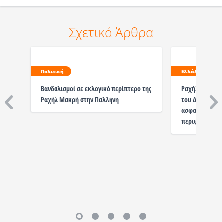
Σχετικά Άρθρα
Πολιτική
Ελλάδα
Βανδαλισμοί σε εκλογικό περίπτερο της
Ραχήλ Μακρή: 
Ραχήλ Μακρή στην Παλλήνη
του Δήμου Παλ
ασφαλείς, πισ
περιφραγμένε