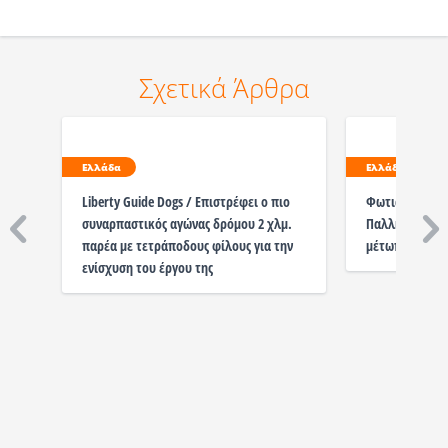
Σχετικά Άρθρα
Ελλάδα
Ελλάδα
Liberty Guide Dogs / Επιστρέφει ο πιο
Φωτιά: Καίγοντ
συναρπαστικός αγώνας δρόμου 2 χλμ.
Παλλήνη - Πώς
παρέα με τετράποδους φίλους για την
μέτωπα στην Α
ενίσχυση του έργου της