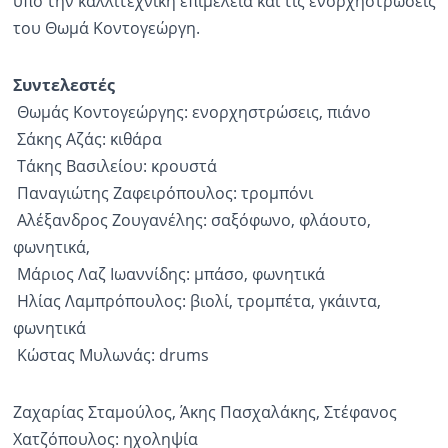
υπό την καλλιτεχνική επιμέλεια και τις ενορχηστρώσεις
του Θωμά Κοντογεώργη.
Συντελεστές
Θωμάς Κοντογεώργης: ενορχηστρώσεις, πιάνο
Σάκης Αζάς: κιθάρα
Τάκης Βασιλείου: κρουστά
Παναγιώτης Ζαφειρόπουλος: τρομπόνι
Αλέξανδρος Ζουγανέλης: σαξόφωνο, φλάουτο,
φωνητικά,
Μάριος Λαζ Ιωαννίδης: μπάσο, φωνητικά
Ηλίας Λαμπρόπουλος: βιολί, τρομπέτα, γκάιντα,
φωνητικά
Κώστας Μυλωνάς: drums
Ζαχαρίας Σταμούλος, Άκης Πασχαλάκης, Στέφανος
Χατζόπουλος: ηχοληψία