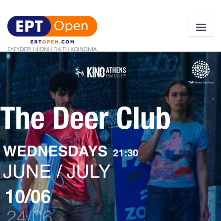
Ειδήσεις
Ελλάδα
Κοινωνία
Πολιτική
Οικονομία
Αθλητικά
Κόσμος