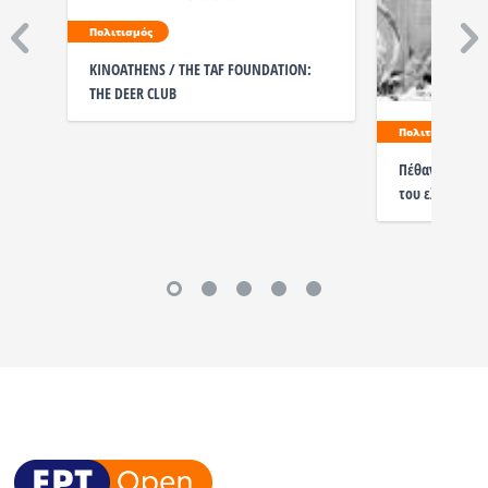
Πολιτισμός
KINOATHENS / THE TAF FOUNDATION:
THE DEER CLUB
Πολιτισμός
Πέθανε η Μάρω
του ελληνικο