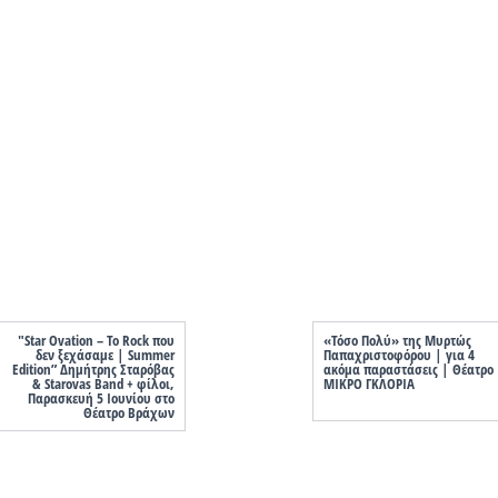
"Star Ovation – Το Rock που
«Τόσο Πολύ» της Μυρτώς
δεν ξεχάσαμε | Summer
Παπαχριστοφόρου | για 4
Edition” Δημήτρης Σταρόβας
ακόμα παραστάσεις | Θέατρο
& Starovas Band + φίλοι,
ΜΙΚΡΟ ΓΚΛΟΡΙΑ
Παρασκευή 5 Ιουνίου στο
Θέατρο Βράχων