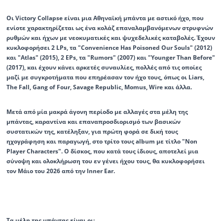
Οι Victory Collapse είναι μια Aθηναϊκή μπάντα με αστικό ήχο, που
ενίοτε χαρακτηρίζεται ως ένα κολάζ επαναλαμβανόμενων στρυφνών
ρυθμών και ήχων με νεοκυματικές και ψυχεδελικές καταβολές. Έχουν
κυκλοφορήσει 2 LPs, τα "Convenience Has Poisoned Our Souls" (2012)
και "Atlas" (2015), 2 EPs, τα "Rumors" (2007) και "Younger Than Before"
(2017), και έχουν κάνει αρκετές συναυλίες, πολλές από τις οποίες
μαζί με συγκροτήματα που επηρέασαν τον ήχο τους, όπως οι Liars,
The Fall, Gang of Four, Savage Republic, Momus, Wire και άλλα.
Μετά από μία μακρά άγονη περίοδο με αλλαγές στα μέλη της
μπάντας, καραντίνα και επαναπροσδιορισμό των βασικών
συστατικών της, κατέληξαν, για πρώτη φορά σε δική τους
ηχογράφηση και παραγωγή, στο τρίτο τους album με τίτλο "Non
Player Characters". Ο δίσκος, που κατά τους ίδιους, αποτελεί μια
σύνοψη και ολοκλήρωση του εν γένει ήχου τους, θα κυκλοφορήσει
τον Μάιο του 2026 από την Inner Ear.
Τα μέλη της μπάντας είναι οι: