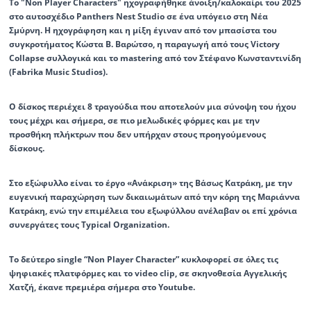
To "Non Player Characters" ηχογραφήθηκε άνοιξη/καλοκαίρι του 2025
στο αυτοσχέδιο Panthers Nest Studio σε ένα υπόγειο στη Νέα
Σμύρνη. Η ηχογράφηση και η μίξη έγιναν από τον μπασίστα του
συγκροτήματος Κώστα Β. Βαρώτσο, η παραγωγή από τους Victory
Collapse συλλογικά και το mastering από τον Στέφανο Κωνσταντινίδη
(Fabrika Music Studios).
Ο δίσκος περιέχει 8 τραγούδια που αποτελούν μια σύνοψη του ήχου
τους μέχρι και σήμερα, σε πιο μελωδικές φόρμες και με την
προσθήκη πλήκτρων που δεν υπήρχαν στους προηγούμενους
δίσκους.
Στο εξώφυλλο είναι το έργο «Ανάκριση» της Βάσως Κατράκη, με την
ευγενική παραχώρηση των δικαιωμάτων από την κόρη της Μαριάννα
Κατράκη, ενώ την επιμέλεια του εξωφύλλου ανέλαβαν οι επί χρόνια
συνεργάτες τους Typical Organization.
Tο δεύτερο single “Non Player Character” κυκλοφορεί σε όλες τις
ψηφιακές πλατφόρμες και το video clip, σε σκηνοθεσία Αγγελικής
Χατζή, έκανε πρεμιέρα σήμερα στο Youtube.