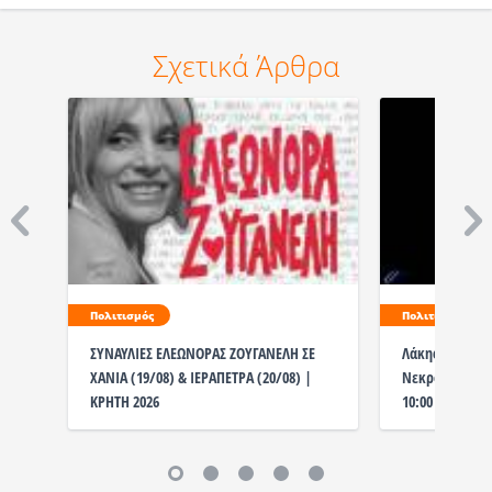
Σχετικά Άρθρα
Πολιτισμός
Πολιτισμός
ΣΥΝΑΥΛΙΕΣ ΕΛΕΩΝΟΡΑΣ ΖΟΥΓΑΝΕΛΗ ΣΕ
Λάκης Χαλκιάς
ΧΑΝΙΑ (19/08) & ΙΕΡΑΠΕΤΡΑ (20/08) |
Νεκροταφείο η
ΚΡΗΤΗ 2026
10:00 το λαϊκ