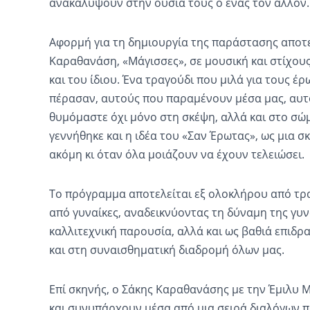
ανακαλύψουν στην ουσία τους ο ένας τον άλλον.
Αφορμή για τη δημιουργία της παράστασης αποτε
Καραθανάση, «Μάγισσες», σε μουσική και στίχο
και του ίδιου. Ένα τραγούδι που μιλά για τους έ
πέρασαν, αυτούς που παραμένουν μέσα μας, αυ
θυμόμαστε όχι μόνο στη σκέψη, αλλά και στο σώ
γεννήθηκε και η ιδέα του «Σαν Έρωτας», ως μια σ
ακόμη κι όταν όλα μοιάζουν να έχουν τελειώσει.
Το πρόγραμμα αποτελείται εξ ολοκλήρου από τρ
από γυναίκες, αναδεικνύοντας τη δύναμη της γυν
καλλιτεχνική παρουσία, αλλά και ως βαθιά επιδρ
και στη συναισθηματική διαδρομή όλων μας.
Επί σκηνής, ο Σάκης Καραθανάσης με την Έμιλυ 
και συνυπάρχουν μέσα από μια σειρά διαλόγων π