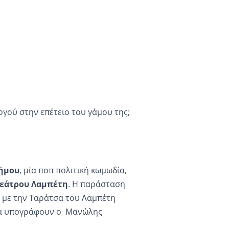
ύ στην επέτειο του γάμου της;
ήμου
, μία ποπ πολιτική κωμωδία,
Θεάτρου Λαμπέτη
. Η παράσταση
α με την Ταράτσα του Λαμπέτη
σία υπογράφουν ο Μανώλης