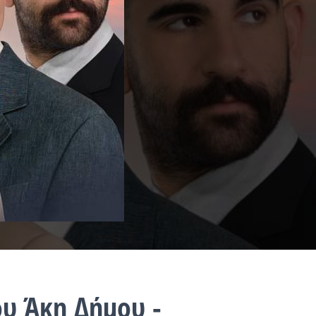
ου Άκη Δήμου -