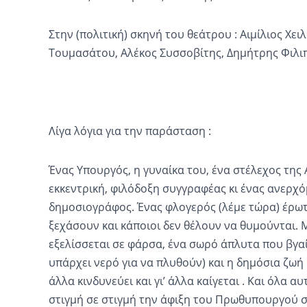
Στην (πολιτική) σκηνή του θεάτρου : Αιμίλιος Χε
Τουμασάτου, Αλέκος Συσσοβίτης, Δημήτρης Φιλιπ
Λίγα λόγια για την παράσταση :
Ένας Υπουργός, η γυναίκα του, ένα στέλεχος της
εκκεντρική, φιλόδοξη συγγραφέας κι ένας ανερχό
δημοσιογράφος. Ένας φλογερός (λέμε τώρα) έρωτ
ξεχάσουν και κάποιοι δεν θέλουν να θυμούνται. 
εξελίσσεται σε φάρσα, ένα σωρό άπλυτα που βγα
υπάρχει νερό για να πλυθούν) και η δημόσια ζωή
άλλα
κινδυνεύει και γι’ άλλα
καίγεται . Και όλα α
στιγμή σε στιγμή την άφιξη του Πρωθυπουργού σ