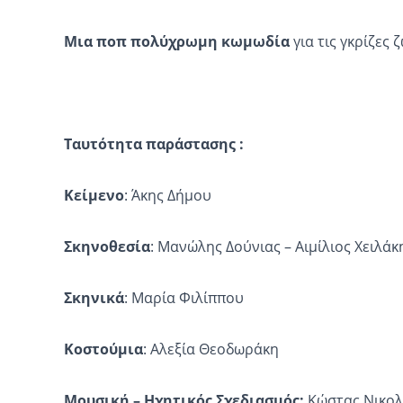
Μι
α
ποπ
πολύχρωμη κωμωδία
για τις γκρίζες ζ
Ταυτότητα παράστασης :
Κείμενο
:
Άκης Δήμου
Σκηνοθεσία
:
Μανώλης Δούνιας – Αιμίλιος Χειλάκ
Σκηνικά
:
Μαρία Φιλίππου
Κοστούμια
: Αλεξία Θεοδωράκη
Μουσική – Ηχητικός Σχεδιασμός:
Κώστας Νικο