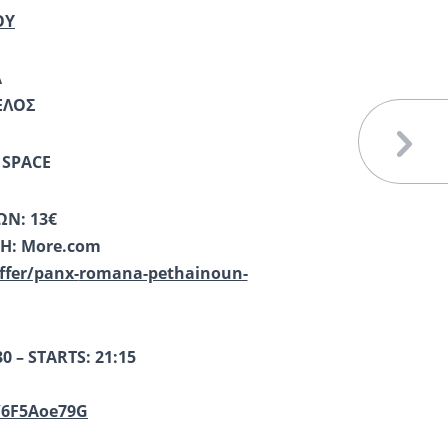
ΟΥ
A
ΕΛΟΣ
SPACE
ΩΝ: 13€
ΣΗ:
More
.
com
ffer/panx-
romana-pethainoun-
0 – STARTS: 21:15
e/6F5Aoe79G