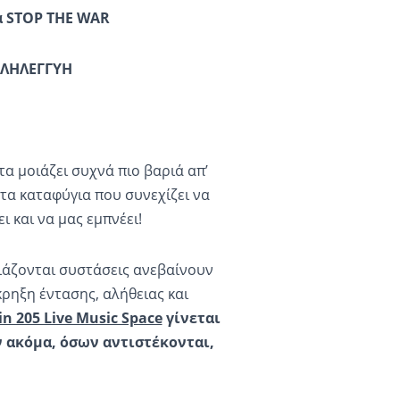
ά STOP THE WAR
ΛΛΗΛΕΓΓΥΗ
α μοιάζει συχνά πιο βαριά απ’
στα καταφύγια που συνεχίζει να
ι και να μας εμπνέει!
ειάζονται συστάσεις ανεβαίνουν
κρηξη έντασης, αλήθειας και
n 205 Live Music Space
γίνεται
 ακόμα, όσων αντιστέκονται,