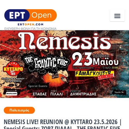
Ειδήσεις
Ελλάδα
Κοινωνία
Πολιτική
Οικονομία
Αθλητικά
Πολιτισμός
NEMESIS LIVE! REUNION @ KYTTARO 23.5.2026 |
Κόσμος
Special Guests: ΖΩΡΖ ΠΙΛΑΛΙ - THE FRANTIC FIVE -