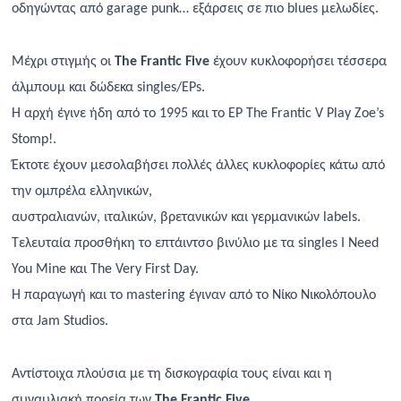
οδηγώντας από garage punk… εξάρσεις σε πιο blues μελωδίες.
Μέχρι στιγμής οι
The Frantic Five
έχουν κυκλοφορήσει τέσσερα
άλμπουμ και δώδεκα singles/EPs.
Η αρχή έγινε ήδη από το 1995 και το EP The Frantic V Play Zoe’s
Stomp!.
Έκτοτε έχουν μεσολαβήσει πολλές άλλες κυκλοφορίες κάτω από
την ομπρέλα ελληνικών,
αυστραλιανών, ιταλικών, βρετανικών και γερμανικών labels.
Τελευταία προσθήκη το επτάιντσο βινύλιο με τα singles I Need
You Mine και The Very First Day.
Η παραγωγή και το mastering έγιναν από το Νίκο Νικολόπουλο
στα Jam Studios.
Αντίστοιχα πλούσια με τη δισκογραφία τους είναι και η
συναυλιακή πορεία των
The Frantic Five
.