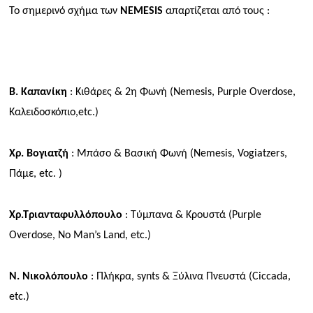
Το σημερινό σχήμα των
NEMESIS
απαρτίζεται από τους :
Β. Καπανίκη
: Κιθάρες & 2η Φωνή (
Nemesis
,
Purple
Overdose
,
Καλειδοσκόπιο,
etc
.)
Χρ. Βογιατζή
: Μπάσο & Βασική Φωνή (
Nemesis
,
Vogiatzers
,
Πάμε,
etc
. )
Χρ.Τριανταφυλλόπουλο
: Τύμπανα & Κρουστά (
Purple
Overdose
,
No
Man
’
s
Land
,
etc
.)
Ν. Νικολόπουλο
: Πλήκρα,
synts
& Ξύλινα Πνευστά (
Ciccada
,
etc
.)