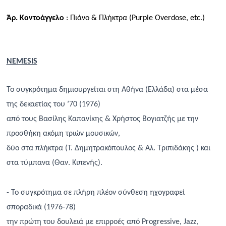
Άρ. Κοντοάγγελο
: Πιάνο & Πλήκτρα (
Purple
Overdose
,
etc
.)
NEMESIS
Το συγκρότημα δημιουργείται στη Αθήνα (Ελλάδα) στα μέσα
της δεκαετίας του ’70 (1976)
από τους Βασίλης Καπανίκης & Χρήστος Βογιατζής με την
προσθήκη ακόμη τριών μουσικών,
δύο στα πλήκτρα (Τ. Δημητρακόπουλος & Αλ. Τριπιδάκης ) και
στα τύμπανα (Θαν. Κιπενής).
- Το συγκρότημα σε πλήρη πλέον σύνθεση ηχογραφεί
σποραδικά (1976-78)
την πρώτη
του δουλειά με επ
ιρροές
από
Progressive
,
Jazz
,