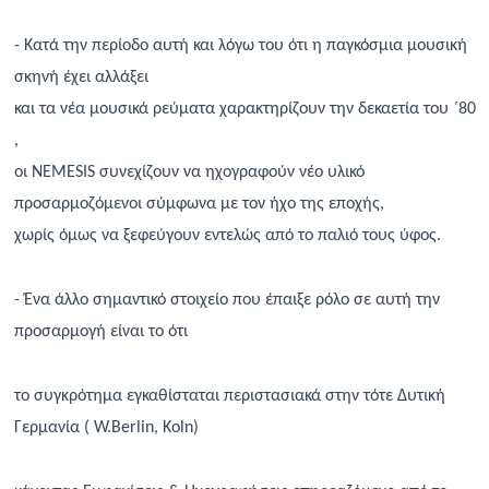
- Κατά την περίοδο αυτή και λόγω του ότι η παγκόσμια μουσική
σκηνή έχει αλλάξει
και
τα νέα μουσικά ρεύματα χαρακτηρίζουν την δεκαετία του ΄80
,
οι
NEMESIS
συνεχίζουν να ηχογραφούν νέο υλικό
προσαρμοζόμενοι σύμφωνα με τον ήχο της εποχής,
χωρίς όμως
να ξεφεύγουν εντελώς από το παλιό τους ύφος.
- Ένα άλλο σημαντικό στοιχε
ίο
που έπαιξε ρόλο σε αυτή την
προσαρμογή είναι το ότι
το συγκρότημα εγκαθίσταται περιστασιακά στην τότε Δυτική
Γερμανία (
W
.
Berlin
,
Koln
)