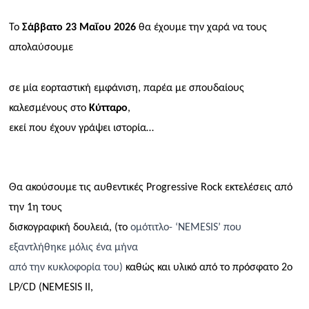
Το
Σάββατο 23 Μαΐου 2026
θα έχουμε την χαρά να τους
απολαύσουμε
σε μία εορταστική εμφάνιση, παρέα με σπουδαίους
καλεσμένους στο
K
ύτταρο
,
εκεί που έχουν γράψει ιστορία…
Θα ακούσουμε τις αυθεντικές
Progressive
Rock
εκτελέσεις από
την 1η τους
δισκογραφική δουλειά, (το
ομότιτλο- ‘
NEMESIS
’
που
εξαντλήθηκε μόλις ένα μήνα
από την κυκλοφορία του)
καθώς και υλικό από το πρόσφατο 2ο
LP
/
CD
(
NEMESIS
II
,