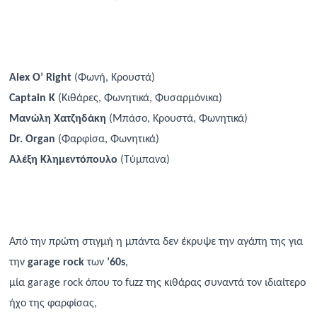
Alex
O
’
Right
(
Φωνή
,
Κρουστά
)
Captain
K
(
Κιθάρες
,
Φωνητικά
,
Φυσαρμόνικα
)
Μανώλη
Χατζηδάκη
(
Μπάσο
,
Κρουστά
,
Φωνητικά
)
Dr
.
Organ
(
Φαρφίσα
,
Φωνητικά
)
Αλέξη
Κλημεντόπουλο
(
Τύμπανα
)
Από την πρώτη στιγμή η μπάντα δεν έκρυψε την αγάπη της για
την
garage rock
των
’60s
,
μία garage rock όπου το fuzz της κιθάρας συναντά τον ιδιαίτερο
ήχο της φαρφίσας,