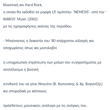
Κλασσική και
Hard
Rock
,
η οποία
θα εκδοθεί σε μορφή
LP
, ομότιτλο- ‘
NEMESIS
’- από την ‘
Ι
KAROS
’
Music
(2002)
με
τις ηχογραφήσεις εκείνης της περιόδου.
- Μπαίνοντας η δεκαετία του ’80 επέρχονται αλλαγές και
αποχωρίσεις όπως και μεσολαβεί
η υποχρεωτική στράτευση των μελών του συγκροτήματος με
αποτέλεσμα η βασική
σύνθεσή του να γίνει Ντουέτο (Β. Καπανίκης & Χρ. Βογιατζής)
και σποραδικά με κάποιους
πρόσθετους μουσικούς ανάλογα με τις ανάγκες του.