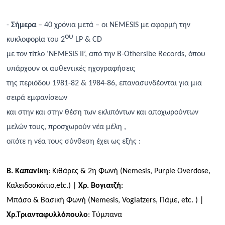
-
Σήμερα
– 40 χρόνια μετά – οι
NEMESIS
με αφορμή την
ου
κυκλοφορία του 2
LP
&
CD
με τον τίτλο ‘
NEMESIS
II
’,
από την
B
-
Othersibe
Records
, όπου
υπάρχουν οι αυθεντικές ηχογραφήσεις
της περιόδου
1981-82 & 1984-86, επανασυνδέονται για μια
σειρά εμφανίσεων
και στην και στην θέση των εκλιπόντων και αποχωρούντων
μελών τους
,
προσχωρούν νέα μέλη ,
οπότε η νέα τους σύνθεση έχει ως εξής :
Β. Καπανίκη
: Κιθάρες & 2η Φωνή (
Nemesis
,
Purple
Overdose
,
Καλειδοσκόπιο,
etc
.) |
Χρ. Βογιατζή
:
Μπάσο & Βασική Φωνή (
Nemesis
,
Vogiatzers
, Πάμε,
etc
. ) |
Χρ.Τριανταφυλλόπουλο
: Τύμπανα