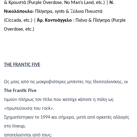
& Κρουστά (
Purple
Overdose
,
No
Man
’
s
Land
,
etc
.) |
Ν.
Νικολόπουλο
: Πλήκτρα,
synts
& Ξύλινα Πνευστά
(
Ciccada
,
etc
.) |
Άρ. Κοντοάγγελο
: Πιάνο & Πλήκτρα (
Purple
Overdose
,
etc
.)
THE
FRANTIC
FIVE
Ως μίας από τις μακροβιότερες μπάντες της Θεσσαλονίκης, οι
The Frantic Five
τιμούν πλήρως τον τίτλο που κατείχε κάποτε η πόλη ως
«πρωτεύουσα του rock».
Σχηματίστηκαν το 1994 και σήμερα, μετά από αρκετές αλλαγές
στο lineup,
αποτελούνται από τους: