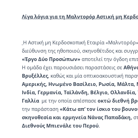
Λίγα λόγια για τη Μαλντορόρ Αστική μη Κερδ
Η Αστική μη Κερδοσκοπική Εταιρία «Μαλντορόρ» 
διεύθυνση της ηθοποιού, σκηνοθέτιδος και συγ
«Έργο Δύο Προσώπων»
αποτελεί την όγδοη επι
H ομάδα έχει παρουσιάσει παραστάσεις σε
Αθήνα
Βρυξέλλες
, καθώς και μία οπτικοακουστική παρ
Αμερικής, Ηνωμένο Βασίλειο, Ρωσία, Μάλτα, Μ
Ινδία, Γερμανία, Ταϊλάνδη, Βέλγιο, Ολλανδία, 
Γαλλία
με την οποία απέσπασε
οκτώ διεθνή βρ
την παράσταση
«Κάτω απ’ τον ίσκιο του βουνο
σκηνοθεσία και ερμηνεία Νάνας Παπαδάκη,
στ
Διεθνούς Μπιενάλε του Περού
.