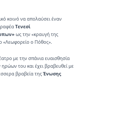
νικό κοινό να απολαύσει έναν
γραφέα
Τενεσί
σώπων»
ως την «κραυγή της
 το «Λεωφορείο ο Πόθος».
θέατρο με την σπάνια ευαισθησία
ν ηρώων του και έχει βραβευθεί με
έσσερα βραβεία της
Ένωσης