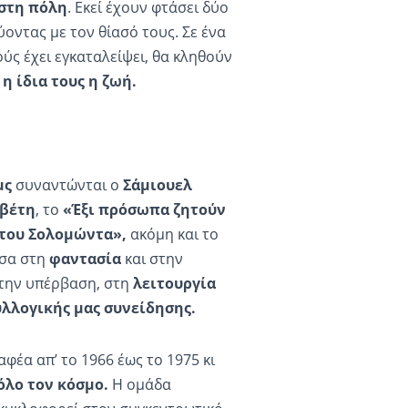
στη πόλη
. Εκεί έχουν φτάσει δύο
ύοντας με τον θίασό τους. Σε ένα
ούς έχει εγκαταλείψει, θα κληθούν
 η ίδια τους η ζωή.
μς
συναντώνται ο
Σάμιουελ
αβέτη
, το
«Έξι πρόσωπα ζητούν
του Σολομώντα»,
ακόμη και το
εσα στη
φαντασία
και στην
στην υπέρβαση, στη
λειτουργία
υλλογικής μας συνείδησης.
φέα απ’ το 1966 έως το 1975 κι
όλο τον κόσμο.
Η ομάδα