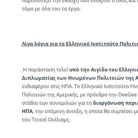
παρουσιάζει την εκδοχή που ενέκρινε ο ίδιος κα
τόμο με όλα του τα έργα.
Λίγα λόγια για το Ελληνικό Ινστιτούτο Πολι
Η παράσταση τελεί
υπό την Αιγίδα του Ελληνι
Διπλωματίας των Ηνωμένων Πολιτειών της 
ενδιαφέρον στις ΗΠΑ. Το Ελληνικό Ινστιτούτο 
Πολιτειών της Αμερικής, με πρόεδρο την DeeGee L
στάδια των συνομιλιών για τη
διοργάνωση περιο
ΗΠΑ
, την επόμενη άνοιξη, η οποία θα συμπέσει με
του Τενεσί Oυίλιαμς.