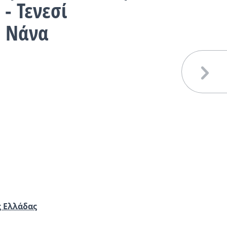
- Τενεσί
: Νάνα
ς Ελλάδας