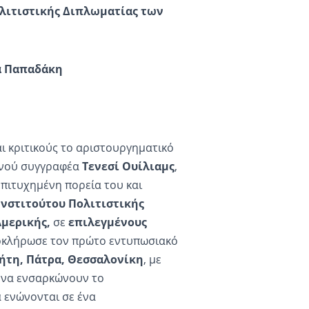
ολιτιστικής Διπλωματίας των
α Παπαδάκη
ι κριτικούς το αριστουργηματικό
ανού συγγραφέα
Τενεσί Ουίλιαμς
,
 επιτυχημένη πορεία του και
Ινστιτούτου Πολιτιστικής
Αμερικής
,
σε
επιλεγμένους
οκλήρωσε τον πρώτο εντυπωσιακό
ήτη, Πάτρα, Θεσσαλονίκη
, με
να ενσαρκώνουν το
α ενώνονται σε ένα