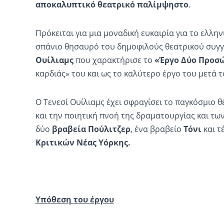
αποκαλυπτικό θεατρικό παλίμψηστο
.
Πρόκειται για μια μοναδική ευκαιρία για το ελλη
σπάνιο θησαυρό του δημοφιλούς θεατρικού συγ
Ουίλιαμς
που
χαρακτήρισε το
«Έργο Δύο Προ
καρδιάς» του και ως το καλύτερο έργο του μετά
Ο Τενεσί Ουίλιαμς έχει σφραγίσει το παγκόσμιο 
και την ποιητική πνοή της δραματουργίας και τω
δύο
βραβεία Πούλιτζερ
, ένα βραβείο
Τόνι
και τ
Κριτικών Νέας Υόρκης.
Υπόθεση του έργου