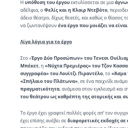
Η
υπόθεση του έργου
εκτυλίσσεται σε μια
άγνω
αδέλφια, ο
Φελίς
και η Κλαιρ
Ντεβότο
, περιοδε
άδειο θέατρο, δίχως θεατές, και καθώς ο θίασος τ
να ζωντανέψουν
ένα έργο που μοιάζει να είναι
Λίγα λόγια για το έργο
Στο «
Έργο Δύο Προσώπων»
του
Τενεσι
Ουίλια
Μπέκετ
, η
«Νύχτα Πρεμιέρας» του Τζον Κασσ
συγγραφέα»
του Λουίτζι Πιραντέλο
, το
«Άσμα 
«Σπήλαιο του Πλάτωνα»
, σε ένα παιχνίδι ανάμ
πραγματικότητα
, ανάμεσα στον εγκλεισμό και 
του θεάτρου ως καθρέπτη της ατομικής και σ
Το έργο έχει γραφτεί πολλές φορές απ’ τον συγγρα
έχει επίσης ανέβει σε
διαφορετικές εκδοχές σε 