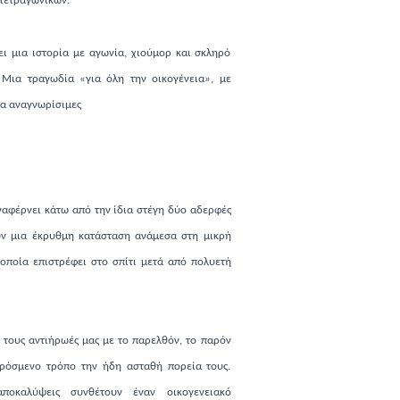
 τετραγωνικών.
ει μια ιστορία με αγωνία, χιούμορ και σκληρό
. Μια τραγωδία «για όλη την οικογένεια», με
μα αναγνωρίσιμες
αναφέρνει κάτω από την ίδια στέγη δύο αδερφές
ούν μια έκρυθμη κατάσταση ανάμεσα στη μικρή
οποία επιστρέφει στο σπίτι μετά από πολυετή
 τους αντιήρωές μας με το παρελθόν, το παρόν
πρόσμενο τρόπο την ήδη ασταθή πορεία τους.
ποκαλύψεις συνθέτουν έναν οικογενειακό