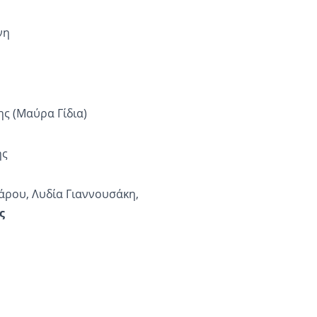
νη
ς (Μαύρα Γίδια)
ης
άρου, Λυδία Γιαννουσάκη,
ς