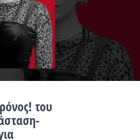
ρόνος! του
ράσταση-
για