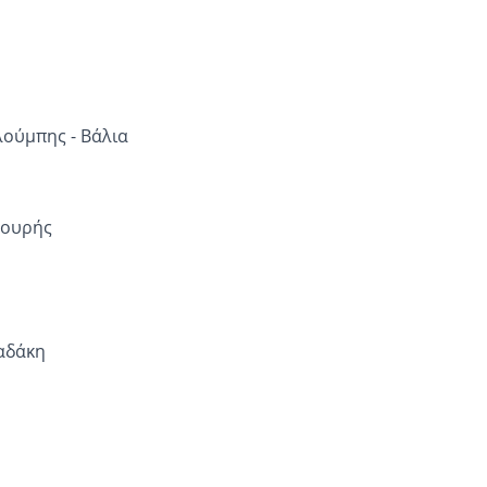
ούμπης - Βάλια
σουρής
αδάκη