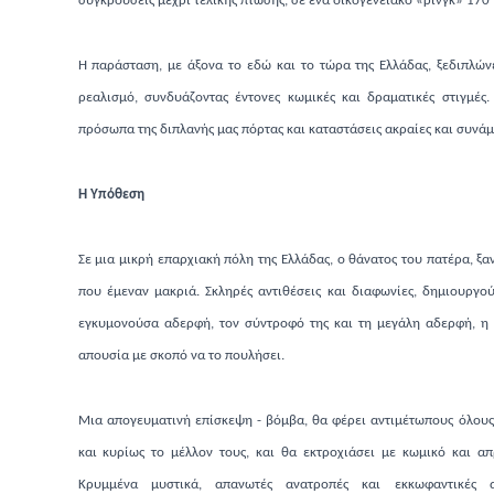
συγκρούσεις μέχρι τελικής πτώσης, σε ένα οικογενειακό «ρινγκ» 170
Η παράσταση, με άξονα το εδώ και το τώρα της Ελλάδας, ξεδιπλών
ρεαλισμό, συνδυάζοντας έντονες κωμικές και δραματικές στιγμές
πρόσωπα της διπλανής μας πόρτας και καταστάσεις ακραίες και συνά
H
Υπόθεση
Σε μια μικρή επαρχιακή πόλη της Ελλάδας, ο θάνατος του πατέρα, ξ
που έμεναν μακριά. Σκληρές αντιθέσεις και διαφωνίες, δημιουργ
εγκυμονούσα αδερφή, τον σύντροφό της και τη μεγάλη αδερφή, η 
απουσία με σκοπό να το πουλήσει.
Μια απογευματινή επίσκεψη - βόμβα, θα φέρει αντιμέτωπους όλους
και κυρίως το μέλλον τους, και θα εκτροχιάσει με κωμικό και α
Κρυμμένα μυστικά, απανωτές ανατροπές και εκκωφαντικές α