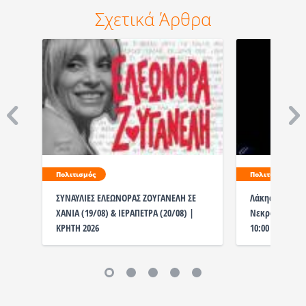
Σχετικά Άρθρα
Πολιτισμός
Πολιτισμός
ΣΥΝΑΥΛΙΕΣ ΕΛΕΩΝΟΡΑΣ ΖΟΥΓΑΝΕΛΗ ΣΕ
Λάκης Χαλκιάς
ΧΑΝΙΑ (19/08) & ΙΕΡΑΠΕΤΡΑ (20/08) |
Νεκροταφείο η
ΚΡΗΤΗ 2026
10:00 το λαϊκ