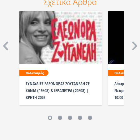
Σχετικά Άρθρα
Πολιτισμός
Πολιτισμός
ΣΥΝΑΥΛΙΕΣ ΕΛΕΩΝΟΡΑΣ ΖΟΥΓΑΝΕΛΗ ΣΕ
Λάκης Χαλκιάς
ΧΑΝΙΑ (19/08) & ΙΕΡΑΠΕΤΡΑ (20/08) |
Νεκροταφείο η
ΚΡΗΤΗ 2026
10:00 το λαϊκ