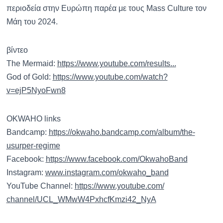
περιοδεία στην Ευρώπη παρέα με τους Mass Culture τον
Μάη του 2024.
βίντεο
The Mermaid:
https://www.youtube.com/
results...
God of Gold:
https://www.youtube.com/watch?
v=ejP5NyoFwn8
OKWAHO links
Bandcamp:
https://okwaho.bandcamp.com/
album/the-
usurper-regime
Facebook:
https://www.facebook.com/
OkwahoBand
Instagram:
www.instagram.com/okwaho_band
YouTube Channel:
https://www.youtube.com/
channel/UCL_WMwW4PxhcfKmzi42_
NyA