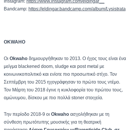
Instagram:
https://www.instagram.com/
eldingar__
Bandcamp:
https://eldingar.bandcamp.com/
album/Lysistrata
OKWAHO
Οι
Okwaho
δημιουργήθηκαν το 2013. Ο ήχος τους είναι ένα
μείγμα blackened doom, sludge και post metal με
κοινωνικοπολιτικό και ενίοτε πιο προσωπικό στίχο. Τον
Σεπτέμβρη του 2015 ηχογράφησαν το πρώτο τους ντέμο.
Τον Μάρτη του 2018 έγινε η κυκλοφορία του πρώτου τους,
ομώνυμου, δίσκου με πιο πολλά stoner στοιχεία.
Την περίοδο 2018-9 οι
Okwaho
ασχολήθηκαν με τη
σύνθεση πρωτότυπης μουσικής για τη θεατρική
παράσταση
Λέσχη Γονεοκτόνων/Parenticide Club, σε