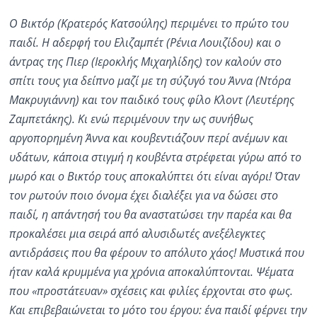
Ο Βικτόρ (Κρατερός Κατσούλης) περιμένει το πρώτο του
παιδί. Η αδερφή του Ελιζαμπέτ (Ρένια Λουιζίδου) και ο
άντρας της Πιερ (Ιεροκλής Μιχαηλίδης) τον καλούν στο
σπίτι τους για δείπνο μαζί με τη σύζυγό του Άννα (Ντόρα
Μακρυγιάννη) και τον παιδικό τους φίλο Κλοντ (Λευτέρης
Ζαμπετάκης). Κι ενώ περιμένουν την ως συνήθως
αργοπορημένη Άννα και κουβεντιάζουν περί ανέμων και
υδάτων, κάποια στιγμή η κουβέντα στρέφεται γύρω από το
μωρό και ο Βικτόρ τους αποκαλύπτει ότι είναι αγόρι! Όταν
τον ρωτούν ποιο όνομα έχει διαλέξει για να δώσει στο
παιδί, η απάντησή του θα αναστατώσει την παρέα και θα
προκαλέσει μια σειρά από αλυσιδωτές ανεξέλεγκτες
αντιδράσεις που θα φέρουν το απόλυτο χάος! Μυστικά που
ήταν καλά κρυμμένα για χρόνια αποκαλύπτονται. Ψέματα
που «προστάτευαν» σχέσεις και φιλίες έρχονται στο φως.
Και επιβεβαιώνεται το μότο του έργου: ένα παιδί φέρνει την