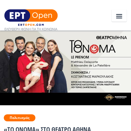
Ειδήσεις
Ελλάδα
Κοινωνία
Πολιτική
Οικονομία
Αθλητικά
Πολιτισμός
Κόσμος
«ΤΟ ΟΝΟΜΑ» ΣΤΟ ΘΕΑΤΡΟ ΑΘΗΝΑ