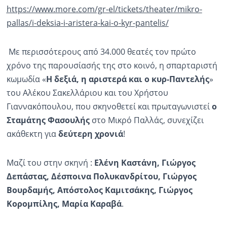
https://www.more.com/gr-el/tickets/theater/mikro-
pallas/i-deksia-i-aristera-kai-o-kyr-pantelis/
Με περισσότερους από 34.000 θεατές τον πρώτο
χρόνο της παρουσίασής της στο κοινό, η σπαρταριστή
κωμωδία «
Η δεξιά, η αριστερά και ο κυρ-Παντελής
»
του Αλέκου Σακελλάριου και του Χρήστου
Γιαννακόπουλου, που σκηνοθετεί και πρωταγωνιστεί
ο
Σταμάτης Φασουλής
στο Μικρό Παλλάς, συνεχίζει
ακάθεκτη για
δεύτερη χρονιά
!
Μαζί του στην σκηνή :
Ελένη Καστάνη, Γιώργος
Δεπάστας, Δέσποινα Πολυκανδρίτου, Γιώργος
Βουρδαμής, Απόστολος Καμιτσάκης, Γιώργος
Κορομπίλης, Μαρία Καραβά
.