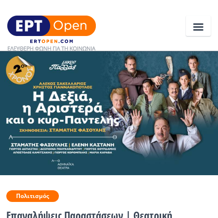
Ειδήσεις
Ελλάδα
Κοινωνία
Πολιτική
Οικονομία
Αθλητικά
Πολιτισμός
Κόσμος
Επαναλήψεις Παραστάσεων | Θεατρική