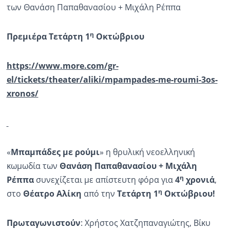
των Θανάση Παπαθανασίου + Μιχάλη Ρέππα
η
Πρεμιέρα Τετάρτη 1
Οκτώβριου
https://www.more.com/gr-
el/tickets/theater/aliki/mpampades-me-roumi-3os-
xronos/
«
Μπαμπάδες με ρούμι
» η θρυλική νεοελληνική
κωμωδία των
Θανάση Παπαθανασίου + Μιχάλη
η
Ρέππα
συνεχίζεται με απίστευτη φόρα για
4
χρονιά
,
η
στο
Θέατρο Αλίκη
από την
Τετάρτη 1
Οκτώβριου!
Πρωταγωνιστούν
: Χρήστος Χατζηπαναγιώτης, Βίκυ