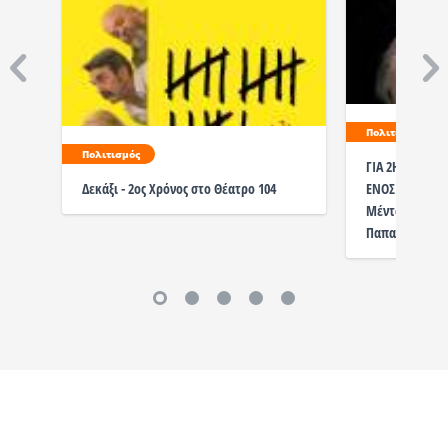
Πολιτισμός
Πολιτισμός
ΓΙΑ 2Η ΧΡΟΝΙΑ 
ΕΝΟΣ ΚΑΤΩΤΕΡ
Δεκάξι - 2ος Χρόνος στο Θέατρο 104
Μέντοφ, σε σ
Παπαδόπουλου