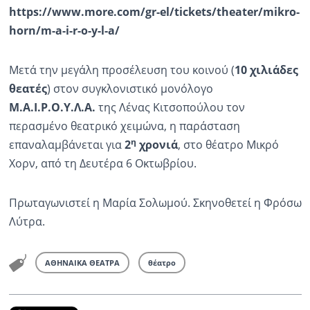
https://www.more.com/gr-el/tickets/theater/mikro-
horn/m-a-i-r-o-y-l-a/
Μετά την μεγάλη προσέλευση του κοινού (
10 χιλιάδες
θεατές
) στον συγκλονιστικό μονόλογο
Μ.Α.Ι.Ρ.Ο.Υ.Λ.Α.
της Λένας Κιτσοπούλου τον
περασμένο θεατρικό χειμώνα, η παράσταση
η
επαναλαμβάνεται για
2
χρονιά
, στο θέατρο Μικρό
Χορν, από τη Δευτέρα 6 Οκτωβρίου.
Πρωταγωνιστεί η Μαρία Σολωμού. Σκηνοθετεί η Φρόσω
Λύτρα.
ΑΘΗΝΑΙΚΑ ΘΕΑΤΡΑ
θέατρο