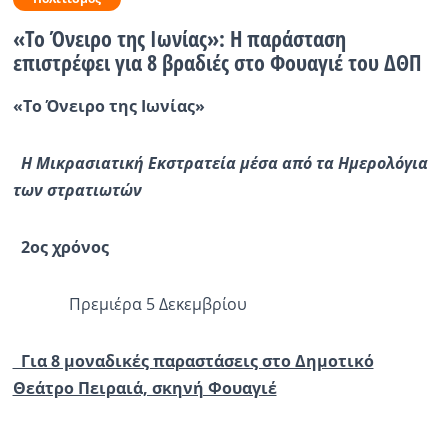
«Το Όνειρο της Ιωνίας»: Η παράσταση
Ραδιόφωνο
LIVE
επιστρέφει για 8 βραδιές στο Φουαγιέ του ΔΘΠ
«Το Όνειρο της Ιωνίας»
Εκπομπές
Η Μικρασιατική Εκστρατεία μέσα από τα Ημερολόγια
Πολιτισμός
των στρατιωτών
2ος χρόνος
Πρεμιέρα 5 Δεκεμβρίου
Για 8 μοναδικές παραστάσεις στο Δημοτικό
Θεάτρο Πειραιά, σκηνή Φουαγιέ