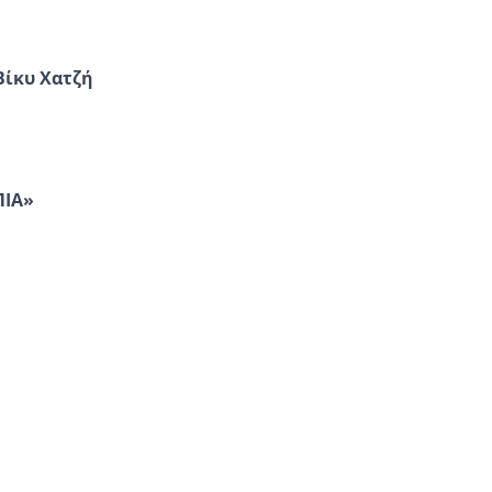
 Βίκυ Χατζή
ΠΙΑ»