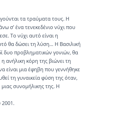
φηγούνται τα τραύματα τους. Η
νω σ’ ένα τενεκεδένιο νύχι που
σε. Το νύχι αυτό είναι η
αυτό θα δώσει τη λύση… Η Βασιλική
ιδί δυο προβληματικών γονιών, θα
 η ανήλικη κόρη της βιώνει τη
να είναι μια έφηβη που γεννήθηκε
υθεί τη γυναικεία φύση της όταν,
υ μιας συνομήλικης της. Η
 2001.