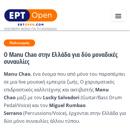
Ειδήσεις
Πολιτισμός
Ο Manu Chao στην Ελλάδα για δύο μοναδικές
συναυλίες
Ελλάδα
Manu Chao
, ένα όνομα που από μόνο του παραπέμπει
Κοινωνία
σε μια live μουσική εμπειρία ζωής. Ο χαρισματικός
Πολιτική
επιδραστικός καλλιτέχνης και ακτιβιστής
Manu
Chao
μαζί με τον
Lucky Salvadori
(Guitar/Bass Drum
Οικονομία
Pedal/Voice) και τον
Miguel Rumbao
Αθλητικά
Serrano
(Percussions/Voice), έρχονται στην Ελλάδα για
δύο μόνο συναυλίες άλλου τύπου.
Κόσμος