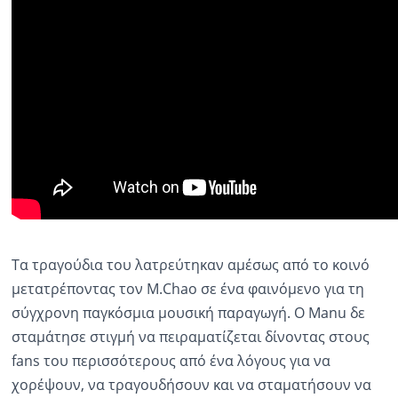
Τα τραγούδια του λατρεύτηκαν αμέσως από το κοινό
μετατρέποντας τον Μ.Chao σε ένα φαινόμενο για τη
σύγχρονη παγκόσμια μουσική παραγωγή. Ο Manu δε
σταμάτησε στιγμή να πειραματίζεται δίνοντας στους
fans του περισσότερους από ένα λόγους για να
χορέψουν, να τραγουδήσουν και να σταματήσουν να