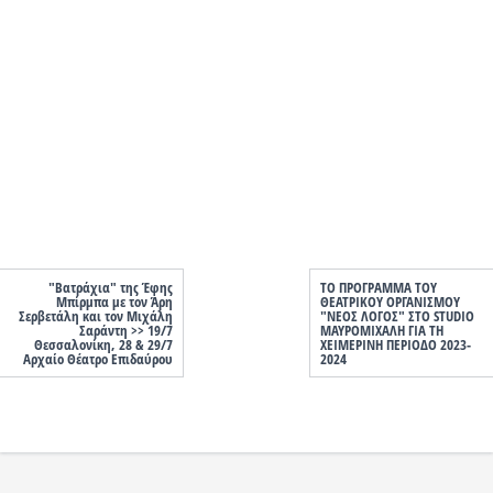
"Βατράχια" της Έφης
ΤΟ ΠΡΟΓΡΑΜΜΑ ΤΟΥ
Μπίρμπα με τον Άρη
ΘΕΑΤΡΙΚΟΥ ΟΡΓΑΝΙΣΜΟΥ
Σερβετάλη και τον Μιχάλη
"ΝΕΟΣ ΛΟΓΟΣ" ΣΤΟ STUDIO
Σαράντη >> 19/7
ΜΑΥΡΟΜΙΧΑΛΗ ΓΙΑ ΤΗ
Θεσσαλονίκη, 28 & 29/7
ΧΕΙΜΕΡΙΝΗ ΠΕΡΙΟΔΟ 2023-
Αρχαίο Θέατρο Επιδαύρου
2024