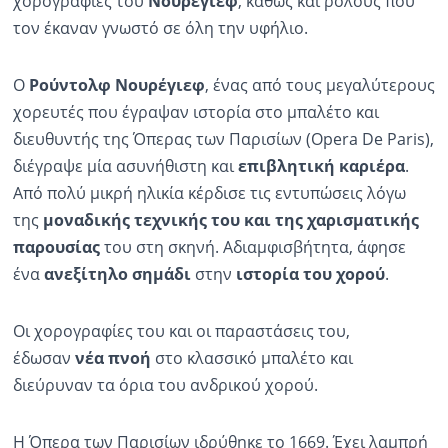
χορογραφίες του
Νουρέγιεφ
, καθώς και ρόλους που
τον έκαναν γνωστό σε όλη την υφήλιο.
Ο
Ρούντολφ Νουρέγιεφ
, ένας από τους μεγαλύτερους
χορευτές που έγραψαν ιστορία στο μπαλέτο και
διευθυντής της Όπερας των Παρισίων (Opera De Paris),
διέγραψε μία ασυνήθιστη και
επιβλητική καριέρα
.
Από πολύ μικρή ηλικία κέρδισε τις εντυπώσεις λόγω
της
μοναδικής τεχνικής του και της χαρισματικής
παρουσίας
του στη σκηνή. Αδιαμφισβήτητα, άφησε
ένα
ανεξίτηλο σημάδι
στην
ιστορία του χορού
.
Οι χορογραφίες του και οι παραστάσεις του,
έδωσαν
νέα πνοή
στο κλασσικό μπαλέτο και
διεύρυναν τα όρια του ανδρικού χορού.
Η Όπερα των Παρισίων ιδρύθηκε το 1669. Έχει λαμπρή