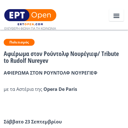
Ειδήσεις
Πολιτισμός
Αφιέρωμα στον Ρούντολφ Νουρέγιεφ/ Tribute
to Rudolf Nureyev
Ελλάδα
ΑΦΙΕΡΩΜΑ ΣΤΟΝ ΡΟΥΝΤΟΛΦ ΝΟΥΡΕΓΙΕΦ
Κοινωνία
Πολιτική
με τα Αστέρια της
Opera
De
Paris
Οικονομία
Αθλητικά
Κόσμος
Σάββατο 23 Σεπτεμβρίου