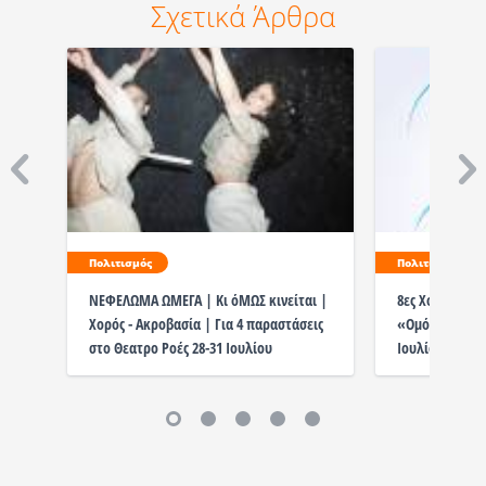
Σχετικά Άρθρα
Πολιτισμός
Πολιτισμός
ΝΕΦΕΛΩΜΑ ΩΜΕΓΑ | Κι όΜΩΣ κινείται |
8ες Χορευτικέ
Χορός - Ακροβασία | Για 4 παραστάσεις
«Ομόκεντροι Κ
στο Θεατρο Ροές 28-31 Ιουλίου
Ιουλίου στην 