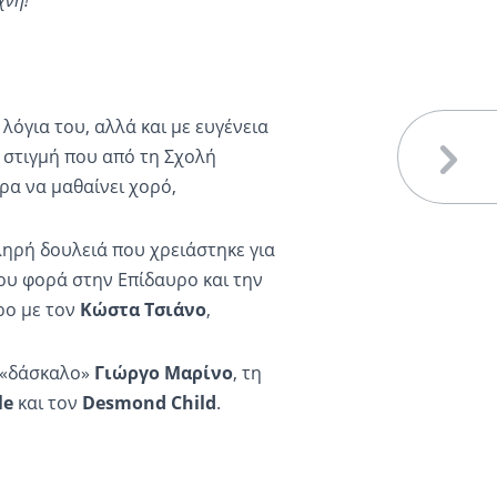
χνη!”
λόγια του, αλλά και με ευγένεια
η στιγμή που από τη Σχολή
α να μαθαίνει χορό,
ληρή δουλειά που χρειάστηκε για
του φορά στην Επίδαυρο και την
ρο με τον
Κώστα Τσιάνο
,
ν «δάσκαλο»
Γιώργο Μαρίνο
, τη
le
και τον
Desmond
Child
.