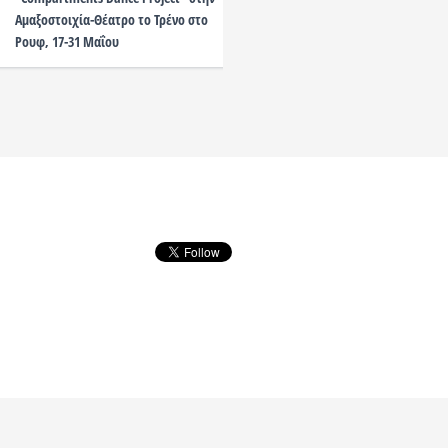
Αμαξοστοιχία-Θέατρο το Τρένο στο
Ρουφ, 17-31 Μαΐου
developed by Nuevvo