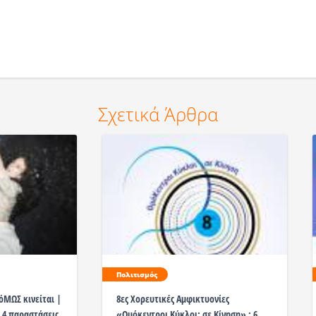
Σχετικά Άρθρα
Πολιτισμός
ΜΩΣ κινείται |
8ες Χορευτικές Αμφικτυονίες
α 4 παραστάσεις
«Ομόκεντροι Κύκλοι: σε Κίνηση» : 6