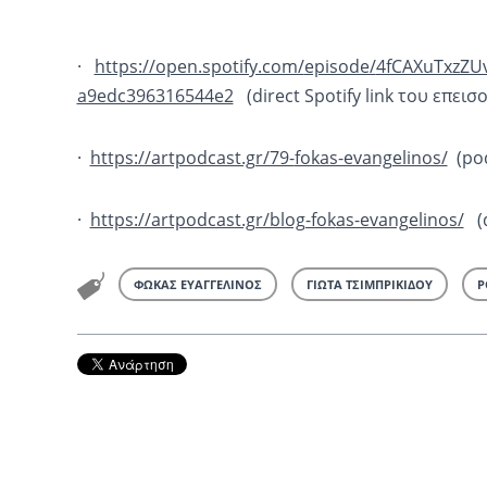
·
https://open.spotify.com/
episode/
4fCAXuTxzZU
a9edc396316544e2
(direct Spotify link του 
·
https://artpodcast.gr/79-
fokas-evangelinos/
(pod
·
https://artpodcast.gr/blog-fok
as-evangelinos/
(d
ΦΩΚΑΣ ΕΥΑΓΓΕΛΙΝΟΣ
ΓΙΩΤΑ ΤΣΙΜΠΡΙΚΙΔΟΥ
P