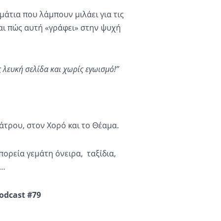
μάτια που λάμπουν μιλάει για τις
και πώς αυτή «γράφει» στην ψυχή
 λευκή σελίδα και χωρίς εγωισμό!”
άτρου, στον Χορό και το Θέαμα.
πορεία γεμάτη όνειρα, ταξίδια,
η…
odcast
#79