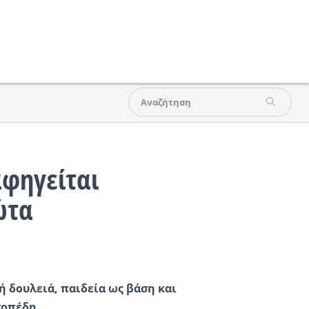
φηγείται
ώτα
ή δουλειά, παιδεία ως βάση και
χοπέδη …