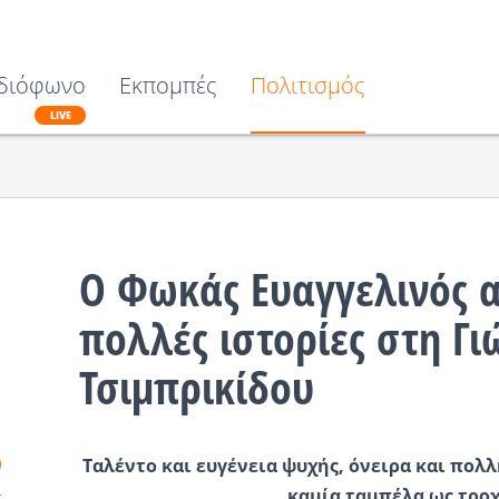
διόφωνο
Εκπομπές
Πολιτισμός
LIVE
Ο Φωκάς Ευαγγελινός α
πολλές ιστορίες στη Γι
Τσιμπρικίδου
Ταλέντο και ευγένεια ψυχής, όνειρα και πολλ
καμία ταμπέλα ως τρο