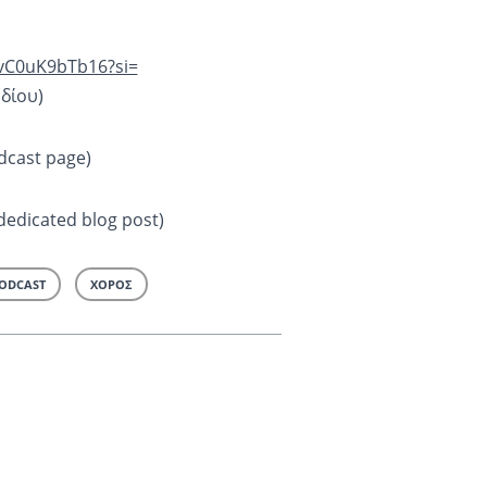
vC0uK9bTb16?si=
επεισοδίου)
cast page)
edicated blog post)
ODCAST
ΧΟΡΟΣ