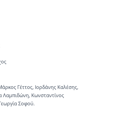
ς
χος
άρκος Γέττος, Ιορδάνης Καλέσης,
α Λαμπιδώνη, Κωνσταντίνος
Γεωργία Σοφού.