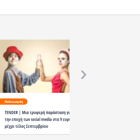
Πολιτισμός
Πολιτισμός
TENDER | Μια τρυφερή παράσταση για
ΣΠΥΡΙΔΟΥΛΑ της Στέβης Λ
την εποχή των social media στα 9 ευρώ
9 Οκτωβρίου 2026 στο Θ
μέχρι τέλος Σεπτεμβρίου
ΑΛΚΜΗΝΗ