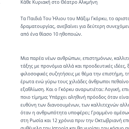
Κάθε Κυριακή στο Θέατρο Αλκμήνη
Τα Παιδιά Του Ήλιου του Μάξιμ Γκόρκυ, το αρισ
δραματουργίας, ανεβαίνει για δεύτερη συνεχόμε
από ένα θίασο 10 ηθοποιών.
Μια παρέα νέων ανθρώπων, επιστημόνων, καλλι
τάξης με προνόμια αλλά και προοδευτικές ιδέες,
φιλοσοφικές συζητήσεις με θέμα την επιστήμη, τη
έρωτα ενώ γύρω τους χιλιάδες άνθρωποι πεθαίνου
εξαθλίωση. Και ο Γκόρκυ αναρωτιέται: Λογική, επι
ποιο τίμημα; Υπάρχει αληθινή πρόοδος όταν είναι 
ευθύνη των διανοουμένων, των καλλιτεχνών αλλά 
όταν η ανθρωπότητα υποφέρει; Γραμμένο αμέσως
στη Ρωσία και 12 χρόνια πριν την Οκτωβριανή ε
συθέμελα την Ιστορία και θα γυρίσει τον κόσμο α