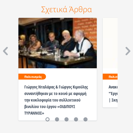
Σχετικά Άρθρα
Πολιτισμός
Πολιτισμός
Γιώργος Νταλάρας & Γιώργος Κιμούλης
Ανακοίνωση Πε
συναντήθηκαν με το κοινό με αφορμή
"Έργο Δύο Προ
την κυκλοφορία του συλλεκτικού
| Σκηνοθεσία
βινυλίου του έργου «ΟΙΔΙΠΟΥΣ
ΤΥΡΑΝΝΟΣ»