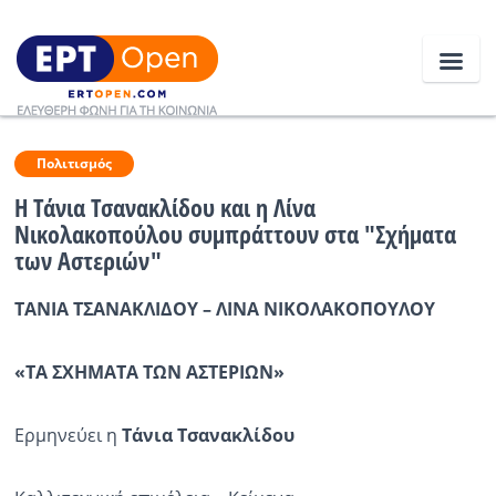
Ειδήσεις
Πολιτισμός
Η Τάνια Τσανακλίδου και η Λίνα
Νικολακοπούλου συμπράττουν στα "Σχήματα
Ελλάδα
των Αστεριών"
Κοινωνία
ΤΑΝΙΑ ΤΣΑΝΑΚΛΙΔΟΥ – ΛΙΝΑ ΝΙΚΟΛΑΚΟΠΟΥΛΟΥ
Πολιτική
«ΤΑ ΣΧΗΜΑΤΑ ΤΩΝ ΑΣΤΕΡΙΩΝ»
Οικονομία
Αθλητικά
Ερμηνεύει η
Τάνια Τσανακλίδου
Κόσμος