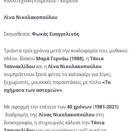
Καλλιτεχνική επιμέλεια – Κείμενα
Ραδιόφωνο
LIVE
Λίνα Νικολακοπούλου
Εκπομπές
Σκηνοθεσία:
Φωκάς Ευαγγελινός
Τριάντα τρία χρόνια μετά την κυκλοφορία του, μυθικού
Πολιτισμός
πλέον, δίσκου
Μαμά Γερνάω (1988),
η
Τάνια
Τσανακλίδου
και η
Λίνα Νικολακοπούλου
συμπράττουν ξανά φέτος το καλοκαίρι για λίγες,
ξεχωριστές, μουσικές παραστάσεις με τίτλο
«Τα
σχήματα των αστεριών»
.
Με αφορμή την επέτειο των
40 χρόνων
(
1981-2021)
διαδρομής της
Λίνας Νικολακοπούλου
στη
δισκογραφία, η στιχουργός κάλεσε την
Τάνια
Τσανακλίδου
για να γιορτάσουν μαζί αυτή τη