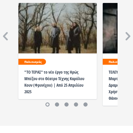
Πολιτισμός
Πολιτισμός
"ΤΟ ΤΕΡΑΣ" το νέο έργο της Ηρώς
ΤΕΛΕΥΤΑΙΕΣ ΠΑΡ
Μπέζου στο Θέατρο Τέχνης Καρόλου
Μαρτίου | ΟΙ 
Κουν (Φρυνίχου) | Από 25 Απριλίου
Δραματουργικ
2025
Χρήστος Θάνος
Θάνος | Στο Π