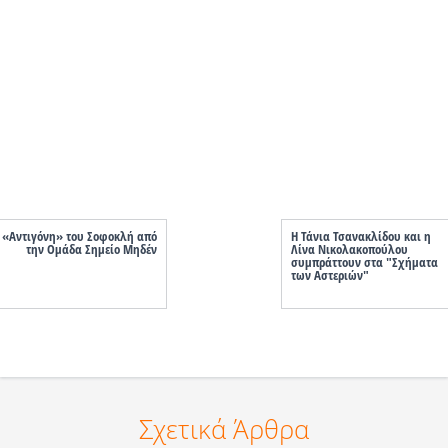
«Αντιγόνη» του Σοφοκλή από
Η Τάνια Τσανακλίδου και η
την Ομάδα Σημείο Μηδέν
Λίνα Νικολακοπούλου
συμπράττουν στα "Σχήματα
των Αστεριών"
Σχετικά Άρθρα