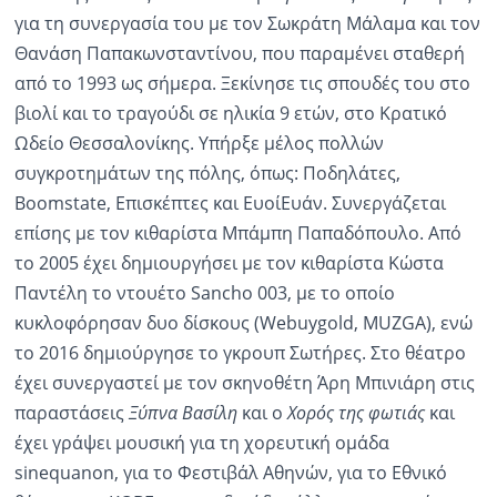
για τη συνεργασία του με τον Σωκράτη Μάλαμα και τον
Θανάση Παπακωνσταντίνου, που παραμένει σταθερή
από το 1993 ως σήμερα. Ξεκίνησε τις σπουδές του στο
βιολί και το τραγούδι σε ηλικία 9 ετών, στο Κρατικό
Ωδείο Θεσσαλονίκης. Υπήρξε μέλος πολλών
συγκροτημάτων της πόλης, όπως: Ποδηλάτες,
Boomstate, Επισκέπτες και ΕυοίΕυάν. Συνεργάζεται
επίσης με τον κιθαρίστα Μπάμπη Παπαδόπουλο. Από
το 2005 έχει δημιουργήσει με τον κιθαρίστα Κώστα
Παντέλη το ντουέτο Sancho 003, με το οποίο
κυκλοφόρησαν δυο δίσκους (Webuygold, MUZGA), ενώ
το 2016 δημιούργησε το γκρουπ Σωτήρες. Στο θέατρο
έχει συνεργαστεί με τον σκηνοθέτη Άρη Μπινιάρη στις
παραστάσεις
Ξύπνα Βασίλη
και ο
Χορός της φωτιάς
και
έχει γράψει μουσική για τη χορευτική ομάδα
sinequanon, για το Φεστιβάλ Αθηνών, για το Εθνικό