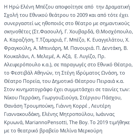
Η Ηρώ Ελένη Μπέζου αποφοίτησε από την Δραματική
Σχολή του Εθνικού θεάτρου το 2009 και από τότε έχει
συνεργαστεί ως ηθοποιός στο θέατρο με σημαντικούς
σκηνοθέτες (Στ.Φασουλή, Γ. Χουβαρδά, Θ.Μοσχόπουλο,
Α. Καραζήση, Τ.Τζαμαριά, Γ. Μπέζο, Κ. Ευαγγελάτου, Χ.
Φραγκούλη, Α. Μπινιάρη, Μ. Πανουριά. Π. Δεντάκη, Β.
Κουκαλάνι, Λ. Μελεμέ, Α. Αζά, Ε. Λυγίζο, Πρ.
Αλειφερόπουλο κ.α.), σε παραγωγές στο Εθνικό Θέατρο,
το Φεστιβάλ Αθηνών, τη Στέγη Ιδρύματος Ωνάση, το
Θέατρο Πορεία, του Δημοτικό Θέατρου Πειραιά κ.α.
Στον κινηματογράφο έχει συμμετάσχει σε ταινίες των:
Νίκου Περράκη, ΓιωργουΣιούγα, Στέργιου Πάσχου,
Θανάση Τρουμπούκη, Γιάννη Κορρέ , Λευτέρη
Γιαννακουδάκη, Ελένης Μητροπούλου, Ιωάννας
Κρυωνά, MariannoPensotti, The Boy. Το 2019 τιμήθηκε
με το θεατρικό βραβείο Μελίνα Μερκούρη