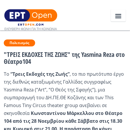
Ειδήσεις
Πολιτισμός
"ΤΡΕΙΣ ΕΚΔΟΧΕΣ ΤΗΣ ΖΩΗΣ" της Yasmina Reza στο
Θέατρο104
Ελλάδα
To
“Τρεις Εκδοχές της Ζωής”
, το πιο πρωτότυπο έργο
Κοινωνία
της διεθνώς καταξιωμένης Γαλλίδας συγγραφέως
Πολιτική
Yasmina Reza (“Art”, “Ο Θεός της Σφαγής”), μια
συμπαραγωγή του ΔΗ.ΠΕ.ΘΕ Κοζάνης και των
This
Οικονομία
Famous
Tiny
Circus
theater
group
ανεβαίνει σε
Αθλητικά
σκηνοθεσία
Κωνσταντίνου Μάρκελλου στο Θέατρο
104 από τις 28 Νοεμβρίου κάθε Σάββατο στις 18.30
Κόσμος
και Κυριακή στις 21.00.
H
παράσταση θα κάνει