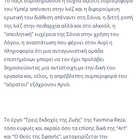
Το παζλ συμπληρώνουν η συχνά άξεστη συμπεριφορά
του Υμπέρ απέναντι στην Ινέζ και η διφορούμενη
ερωτική του διάθεση απέναντι στη Σόνια, η διττή ροπή
της Ινέζ στην πειθαρχία αλλά και στο αλκοόλ, η
“απειλητική” ευχέρεια της Σόνια στην χρήση του
Λόγου, η αναστάτωση που φέρνει στον Ανρί η
πληροφορία ότι μια ανταγωνιστική ομάδα
επιστημόνων μπορεί να τον έχει προλάβει
δημοσιεύοντας μια αντίστοιχη-με-την-δική-του
εργασία και, τέλος, η απρόβλεπτη συμπεριφορά του
“αόρατου” εξάχρονου Αρνό.
Το έργο “Τρεις Εκδοχές της Ζωής” της Yasmina Reza,
τόσο ευφυές και ακραίο όσο τα επίσης δικά της “Art”
και “Ο Θεός της Σφαγής”, μεταχειρίζεται την