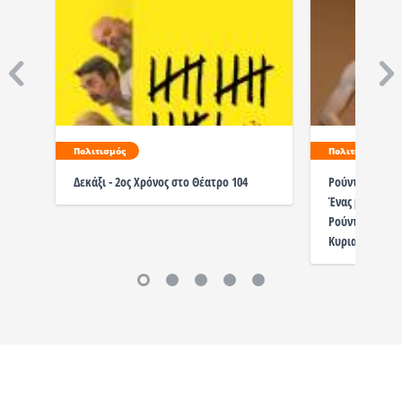
Πολιτισμός
Πολιτισμός
Δεκάξι - 2ος Χρόνος στο Θέατρο 104
Ρούντυ. Το σώ
Ένας μονόλογο
Ρούντολφ Νουρ
Κυριακή 14 Ιου