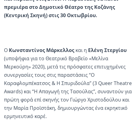
πρεμιέρα στο Δημοτικό Θέατρο της Κοζάνης
Ραδιόφωνο
(Κεντρική Σκηνή) στις 30 Οκτωβρίου.
LIVE
Εκπομπές
Ο
Κωνσταντίνος Μάρκελλος
και η
Ελένη Στεργίου
Πολιτισμός
(υποψήφια για το Θεατρικό Βραβείο «Μελίνα
Μερκούρη» 2020), μετά τις πρόσφατες επιτυχημένες
συνεργασίες τους στις παραστάσεις “Ο
K
αραφλομπέκατσος & Η Σπυριδούλα” (3
Queer
Theatre
Awards
) και “Η Απαγωγή της Τασούλας”, συναντούν για
πρώτη φορά επί σκηνής τον Γιώργο Χριστοδούλου και
την Μαρία Προϊστάκη, δημιουργώντας ένα εκρηκτικό
ερμηνευτικό καρέ.