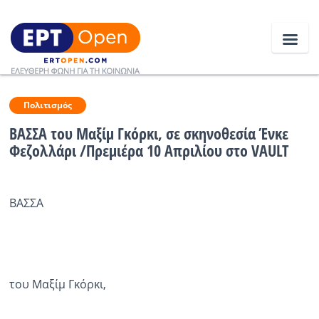
Ειδήσεις
Πολιτισμός
ΒΑΣΣΑ του Μαξίμ Γκόρκι, σε σκηνοθεσία Ένκε
Φεζολλάρι /Πρεμιέρα 10 Απριλίου στο VAULT
Ελλάδα
Κοινωνία
ΒΑΣΣΑ
Πολιτική
Οικονομία
Αθλητικά
του Μαξίμ Γκόρκι,
Κόσμος