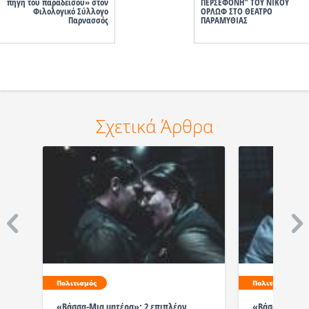
πηγή του παραδείσου» στον
ΠΕΡΣΕΦΟΝΗ" ΤΟΥ ΝΙΚΟΥ
Φιλολογικό Σύλλογο
ΟΡΛΩΦ ΣΤΟ ΘΕΑΤΡΟ
Παρνασσός
ΠΑΡΑΜΥΘΙΑΣ
Σχετικά Άρθρα
Πολιτισμός
Πολιτισμός
«Βάσσα-Μια μητέρα»: 2 επιπλέον
«Βάσσα- Μια 