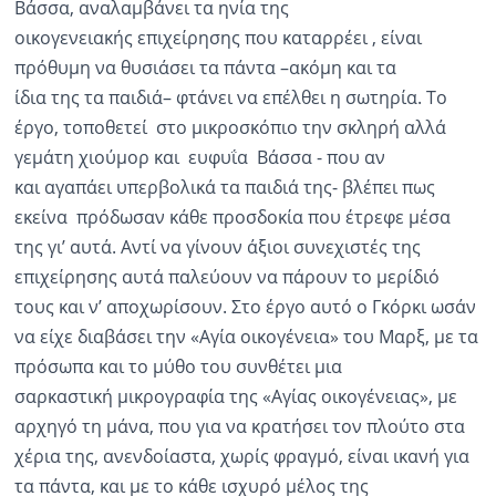
Βάσσα, αναλαμβάνει τα ηνία της
οικογενειακής επιχείρησης που καταρρέει , είναι
πρόθυμη να θυσιάσει τα πάντα –ακόμη και τα
ίδια της τα παιδιά– φτάνει να επέλθει η σωτηρία. Το
έργο, τοποθετεί στο μικροσκόπιο την σκληρή αλλά
γεμάτη χιούμορ και ευφυΐα Βάσσα - που αν
και αγαπάει υπερβολικά τα παιδιά της- βλέπει πως
εκείνα πρόδωσαν κάθε προσδοκία που έτρεφε μέσα
της γι’ αυτά. Αντί να γίνουν άξιοι συνεχιστές της
επιχείρησης αυτά παλεύουν να πάρουν το μερίδιό
τους και ν’ αποχωρίσουν. Στο έργο αυτό ο Γκόρκι ωσάν
να είχε διαβάσει την «Αγία οικογένεια» του Μαρξ, με τα
πρόσωπα και το μύθο του συνθέτει μια
σαρκαστική μικρογραφία της «Αγίας οικογένειας», με
αρχηγό τη μάνα, που για να κρατήσει τον πλούτο στα
χέρια της, ανενδοίαστα, χωρίς φραγμό, είναι ικανή για
τα πάντα, και με το κάθε ισχυρό μέλος της