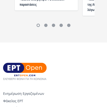
παραστάσεις
της Λίλλυς Με
λόγω επιτυχία
Ενημέρωση Εργαζομένων
Φάκελος ΕΡΤ