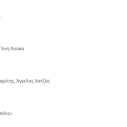
ς
 Γόνη Λούκα
μίτης, Άγγελος Χατζάς
ολις»