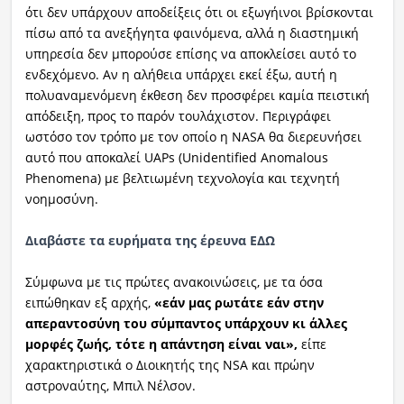
ότι δεν υπάρχουν αποδείξεις ότι οι εξωγήινοι βρίσκονται
πίσω από τα ανεξήγητα φαινόμενα, αλλά η διαστημική
Ραδιόφωνο
LIVE
υπηρεσία δεν μπορούσε επίσης να αποκλείσει αυτό το
ενδεχόμενο. Αν η αλήθεια υπάρχει εκεί έξω, αυτή η
πολυαναμενόμενη έκθεση δεν προσφέρει καμία πειστική
Εκπομπές
απόδειξη, προς το παρόν τουλάχιστον. Περιγράφει
ωστόσο τον τρόπο με τον οποίο η NASA θα διερευνήσει
αυτό που αποκαλεί UAPs (Unidentified Anomalous
Πολιτισμός
Phenomena) με βελτιωμένη τεχνολογία και τεχνητή
νοημοσύνη.
Διαβάστε τα ευρήματα της έρευνα ΕΔΩ
Σύμφωνα με τις πρώτες ανακοινώσεις, με τα όσα
ειπώθηκαν εξ αρχής,
«εάν μας ρωτάτε εάν στην
απεραντοσύνη του σύμπαντος υπάρχουν κι άλλες
μορφές ζωής, τότε η απάντηση είναι ναι»,
είπε
χαρακτηριστικά ο Διοικητής της NSA και πρώην
αστροναύτης, Μπιλ Νέλσον.