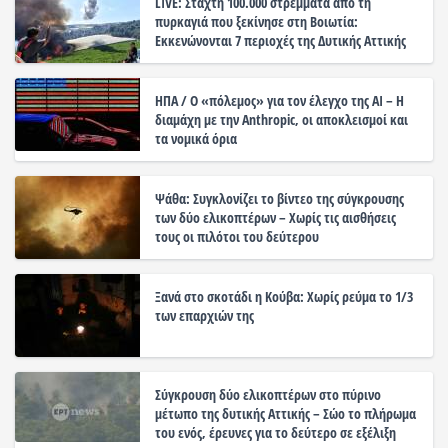
LIVE: Στάχτη 100.000 στρέμματα από τη
πυρκαγιά που ξεκίνησε στη Βοιωτία:
Εκκενώνονται 7 περιοχές της Δυτικής Αττικής
ΗΠΑ / Ο «πόλεμος» για τον έλεγχο της ΑΙ – Η
διαμάχη με την Anthropic, οι αποκλεισμοί και
τα νομικά όρια
Ψάθα: Συγκλονίζει το βίντεο της σύγκρουσης
των δύο ελικοπτέρων – Χωρίς τις αισθήσεις
τους οι πιλότοι του δεύτερου
Ξανά στο σκοτάδι η Κούβα: Χωρίς ρεύμα το 1/3
των επαρχιών της
Σύγκρουση δύο ελικοπτέρων στο πύρινο
μέτωπο της δυτικής Αττικής – Σώο το πλήρωμα
του ενός, έρευνες για το δεύτερο σε εξέλιξη