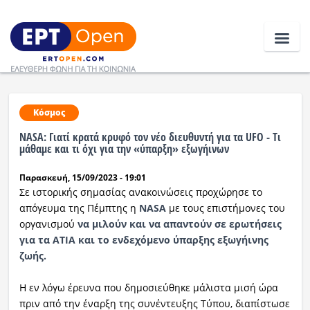
Ειδήσεις
Κόσμος
NASA: Γιατί κρατά κρυφό τον νέο διευθυντή για τα UFO - Τι
Ελλάδα
μάθαμε και τι όχι για την «ύπαρξη» εξωγήινων
Παρασκευή, 15/09/2023 - 19:01
Κοινωνία
Σε ιστορικής σημασίας ανακοινώσεις προχώρησε το
Πολιτική
απόγευμα της Πέμπτης η
NASA
με τους επιστήμονες του
οργανισμού
να μιλούν και να απαντούν σε ερωτήσεις
Οικονομία
για τα ΑΤΙΑ και το ενδεχόμενο ύπαρξης εξωγήινης
ζωής.
Αθλητικά
Η εν λόγω έρευνα που δημοσιεύθηκε μάλιστα μισή ώρα
Κόσμος
πριν από την έναρξη της συνέντευξης Τύπου, διαπίστωσε