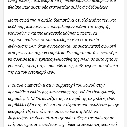
ενδεχομένως πολυφασματικά ή υπερφασματικά δεδομένα στο
πλαίσιο μιας αυστηρής εκστρατείας συλλογής δεδομένων.
Με τη σειρά της, η ομάδα διαπιστώνει ότι εξελιγμένες τεχνικές
ανάλυσης δεδομένων, συμπεριλαμβανομένης της τεχνητής
νοημοσύνης και της μηχανικής μάθησης, πρέπει να
χρησιμοποιούνται σε μια ολοκληρωμένη εκστρατεία
ανίχνευσης UAP, όταν συνδυάζονται με συστηματική συλλογή
δεδομένων και ισχυρή επιμέλεια. Στο σημείο αυτό, συνιστούμε
να συνεισφέρει η εμπειρογνωμοσύνη της NASA σε αυτούς τους
βασικούς τομείς στην προσπάθεια της κυβέρνησης στο σύνολό
της για τον εντοπισμό UAP.
Η ομάδα διαπιστώνει ότι η συμμετοχή του κοινού στην
προσπάθεια καλύτερης κατανόησης της UAP θα είναι ζωτικής
σημασίας. Η NASA, δανείζοντας το όνομά της σε μελέτες UAP,
συμβάλλει ήδη στη μείωση του στίγματος που συνδέεται με την
αναφορά. Πέρα από αυτό, συνιστούμε στη NASA να
διερευνήσει τη βιωσιμότητα της ανάπτυξης ή της απόκτησης
ενός συστήματος crowdsourcing, όπως οι εφαρμογές ανοικτού