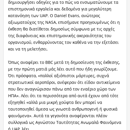
δημιουργήσει οδηγίες για το πώς να ενσωματώνουμε τα
επιστημονικά εργαλεία και δεδομένα για μεγαλύτερη
κατανόηση των UAP. Ο Daniel Evans, ανώτερος
αξιωματούχος της NASA, επισήμανε προηγουμένως ότι η
έκθεση θα διατίθεται δημοσίως σύμφωνα με τις αρχές
της διαφάνειας και επιστημονικής ακεραιότητας του
οργανισμού, ενθαρρύνοντας τον καθένα να την εξετάσει
και να τη μελετήσει.
Όπως αναφέρει το BBC μετά τη δημοσίευση της έκθεσης,
με την πρώτη ματιά μάς λέει αυτό που ήδη γνωρίζουμε.
Ότι πρόσφατα, «πολλοί αξιόπιστοι μάρτυρες, συχνά
στρατιωτικοί αεροπόροι, ανέφεραν ότι είδαν αντικείμενα
που δεν αναγνώρισαν πάνω από τον εναέριο χώρο των
ΗΠΑ». Λέει ότι τα περισσότερα από αυτά έχουν από τότε
εξηγηθεί «αλλά μια μικρή χούφτα δεν μπορεί να
ταυτοποιηθεί άμεσα ως γνωστά ανθρωπογενή ή φυσικά
φαινόμενα». Αυτά τα γεγονότα αναφέρονται πλέον
συλλογικά ως Αγνώστου Ταυτότητας Ανωμαλά Φαινόμενα
ή UAP, λέει.