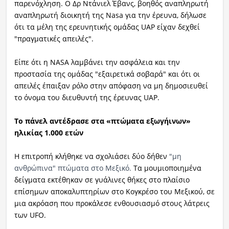
παρενόχληση. Ο Δρ Ντάνιελ Έβανς, βοηθός αναπληρωτή
αναπληρωτή διοικητή της Nasa για την έρευνα, δήλωσε
ότι τα μέλη της ερευνητικής ομάδας UAP είχαν δεχθεί
"πραγματικές απειλές".
Είπε ότι η NASA λαμβάνει την ασφάλεια και την
προστασία της ομάδας "εξαιρετικά σοβαρά" και ότι οι
απειλές έπαιξαν ρόλο στην απόφαση να μη δημοσιευθεί
το όνομα του διευθυντή της έρευνας UAP.
Το πάνελ αντέδρασε στα «πτώματα εξωγήινων»
ηλικίας 1.000 ετών
Η επιτροπή κλήθηκε να σχολιάσει δύο δήθεν
"μη
ανθρώπινα" πτώματα στο Μεξικό.
Τα μουμιοποιημένα
δείγματα εκτέθηκαν σε γυάλινες θήκες στο πλαίσιο
επίσημων αποκαλυπτηρίων στο Κογκρέσο του Μεξικού, σε
μια ακρόαση που προκάλεσε ενθουσιασμό στους λάτρεις
των UFO.