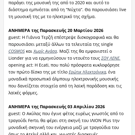
παράγει της μουσική της από το 2020 και αυτό το
διάστημα εμπνέεται από τη “Νύχτα”. Θα παρουσιάσει live
τη μουσική της με το ηλεκτρικό της σχήμα.
ΑΝΗΜΕΡΑ της Παρασκευής 20 Μαρτίου 2026
guest: Η Γιάννα Τερζή επέστρεψε δισκογραφικά και θα
παρουσιάσει μεταξύ άλλων τα τελευταία της single
COSMOS
και
Χωρίς Ανάσα
. Μαζί της θα εμφανιστεί ο
Lionder για να ερμηνεύσουν το ντουέτο τους
ΣΟΥ ΛΕΝΕ.
opening act: Η Ecati, που πολύ πρόσφατα κυκλοφόρησε
τον πρώτο δίσκο της με τίτλο
Ερώτικ Ηλεκτρόνικα
,
ένα
μοναδικά προσωπικό άλμπουμ ηλεκτρονικής μουσικής
που δανείζεται στοιχεία από τη λαϊκή παράδοση και τις
λαϊκές φόρμες.
ΑΝΗΜΕΡΑ της Παρασκευής 03 Απριλίου 2026
guest: Ο Ακύλας που έγινε φέτος ευρέως γνωστός από το
τραγούδι Ferto, θα φέρει στη σκηνή του ΙΛΙΟΝ Plus την
μοναδική σκηνική του ενέργεια μαζί με τραγούδια του
όπως το Ατελιέ αλλά και γνωστές διασκευές.