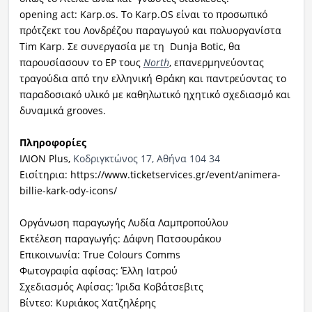
opening act: Karp.os. Το Karp.OS είναι το προσωπικό
πρότζεκτ του Λονδρέζου παραγωγού και πολυοργανίστα
Tim Karp. Σε συνεργασία με τη Dunja Botic, θα
παρουσίασουν το EP τους
North
, επανερμηνεύοντας
τραγούδια από την ελληνική Θράκη και παντρεύοντας το
παραδοσιακό υλικό με καθηλωτικό ηχητικό σχεδιασμό και
δυναμικά grooves.
Πληροφορίες
ΙΛΙΟΝ Plus,
Κοδριγκτώνος 17, Αθήνα 104 34
Eισίτηρια: https://www.ticketservices.gr/event/animera-
billie-kark-ody-icons/
Οργάνωση παραγωγής Λυδία Λαμπροπούλου
Εκτέλεση παραγωγής: Δάφνη Πατσουράκου
Επικοινωνία: True Colours Comms
Φωτογραφία αφίσας: Έλλη Ιατρού
Σχεδιασμός Αφίσας: Ίριδα Κοβάτσεβιτς
Βίντεο: Κυριάκος Χατζηλέρης