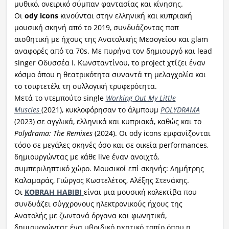
μυθικό, ονειρικό σύμπαν φαντασίας και κίνησης.
Οι
ody icons
κινούνται στην ελληνική και κυπριακή
μουσική σκηνή από το 2019, συνδυάζοντας ποπ
αισθητική με ήχους της Ανατολικής Μεσογείου και glam
αναφορές από τα 70s. Με πυρήνα τον δημιουργό και lead
singer Οδυσσέα Ι. Κωνσταντίνου, το project χτίζει έναν
κόσμο όπου η θεατρικότητα συναντά τη μελαγχολία και
το τσιφτετέλι τη συλλογική τρυφερότητα.
Μετά το ντεμπούτο single
Working Out My Little
Muscles
(2021), κυκλοφόρησαν το άλμπουμ
POLYDRAMA
(2023) σε αγγλικά, ελληνικά και κυπριακά, καθώς και το
Polydrama: The Remixes
(2024). Οι ody icons εμφανίζονται
τόσο σε μεγάλες σκηνές όσο και σε οικεία performances,
δημιουργώντας με κάθε live έναν ανοιχτό,
συμπεριληπτικό χώρο. Μουσικοί επί σκηνής: Δημήτρης
Καλαμαράς, Γιώργος Κωστελέτος, Αλέξης Στενάκης.
Οι
KOBRAH HABIBI
είναι μια μουσική κολεκτίβα που
συνδυάζει σύγχρονους ηλεκτρονικούς ήχους της
Ανατολής με ζωντανά όργανα και φωνητικά,
δημιουργώντας ένα υβριδικό ηχητικό τοπίο όπου η