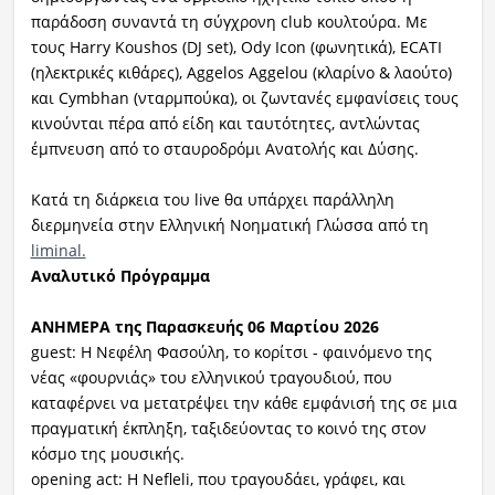
παράδοση συναντά τη σύγχρονη club κουλτούρα. Με
τους Harry Koushos (DJ set), Ody Icon (φωνητικά), ECATI
(ηλεκτρικές κιθάρες), Aggelos Aggelou (κλαρίνο & λαούτο)
και Cymbhan (νταρμπούκα), οι ζωντανές εμφανίσεις τους
κινούνται πέρα από είδη και ταυτότητες, αντλώντας
έμπνευση από το σταυροδρόμι Ανατολής και Δύσης.
Κατά τη διάρκεια του live θα υπάρχει παράλληλη
διερμηνεία στην Ελληνική Νοηματική Γλώσσα από τη
liminal.
Αναλυτικό Πρόγραμμα
ΑΝΗΜΕΡΑ της Παρασκευής 06 Μαρτίου 2026
guest: Η Νεφέλη Φασούλη, το κορίτσι - φαινόμενο της
νέας «φουρνιάς» του ελληνικού τραγουδιού, που
καταφέρνει να μετατρέψει την κάθε εμφάνισή της σε μια
πραγματική έκπληξη, ταξιδεύοντας το κοινό της στον
κόσμο της μουσικής.
opening act: Η Nefleli, που τραγουδάει, γράφει, και