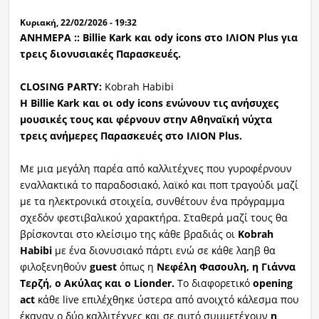
Κυριακή, 22/02/2026 - 19:32
Ραδιόφωνο
LIVE
ΑΝΗΜΕΡΑ :: Billie Kark και ody icons στο ΙΛΙΟΝ Plus για
τρεις διονυσιακές Παρασκευές.
Εκπομπές
CLOSING PARTY:
Kobrah Habibi
H Billie Kark και οι ody icons ενώνουν τις ανήσυχες
μουσικές τους και φέρνουν στην Αθηναϊκή νύχτα
Πολιτισμός
τρεις ανήμερες Παρασκευές στο ΙΛΙΟΝ Plus.
Με μια μεγάλη παρέα από καλλιτέχνες που γυροφέρνουν
εναλλακτικά το παραδοσιακό, λαϊκό και ποπ τραγούδι μαζί
με τα ηλεκτρονικά στοιχεία, συνθέτουν ένα πρόγραμμα
σχεδόν φεστιβαλικού χαρακτήρα. Σταθερά μαζί τους θα
βρίσκονται στο κλείσιμο της κάθε βραδιάς οι
Kobrah
Habibi
με ένα διονυσιακό πάρτι ενώ σε κάθε λαηβ θα
φιλοξενηθούν
guest
όπως η
Νεφέλη Φασουλη, η Γιάννα
Τερζή, ο Ακύλας και ο Lionder.
Το διαφορετικό
opening
act
κάθε live επιλέχθηκε ύστερα από ανοιχτό κάλεσμα που
έκαναν ο δύο καλλιτέχνες και σε αυτό συμμετέχουν
η