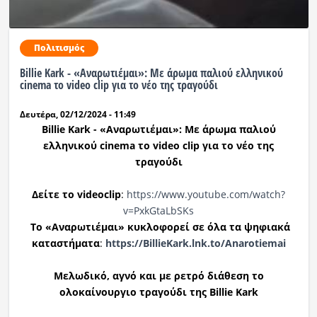
Πολιτισμός
Billie Kark - «Αναρωτιέμαι»: Με άρωμα παλιού ελληνικού
cinema το video clip για το νέο της τραγούδι
Δευτέρα, 02/12/2024 - 11:49
Billie Kark
- «Αναρωτιέμαι»: Με άρωμα παλιού
ελληνικού
cinema
το
video clip
για το νέο της
τραγούδι
Δείτε το
videoclip
:
https://www.youtube.com/watch?
v=PxkGtaLbSKs
Το «Αναρωτιέμαι» κυκλοφορεί σε όλα τα ψηφιακά
καταστήματα
:
https://BillieKark.lnk.to/
Anarotiemai
Μελωδικό, αγνό και με ρετρό διάθεση το
ολοκαίνουργιο τραγούδι της
Billie Kark