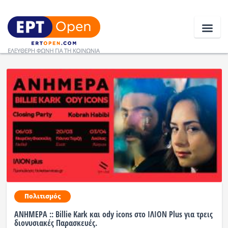
Ειδήσεις
Ελλάδα
Κοινωνία
Πολιτική
Οικονομία
Αθλητικά
Πολιτισμός
ΑΝΗΜΕΡΑ :: Billie Kark και ody icons στο ΙΛΙΟΝ Plus για τρεις
Κόσμος
διονυσιακές Παρασκευές.