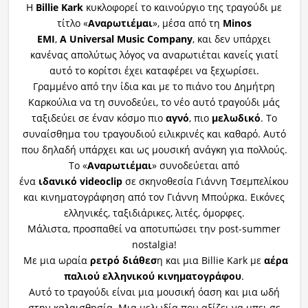
Η
Billie Kark
κυκλοφορεί το καινούργιο της τραγούδι με
τίτλο «
Αναρωτιέμαι
», μέσα από τη
Minos
EMI
,
Α
Universal Music Company
, και δεν υπάρχει
κανένας απολύτως λόγος να αναρωτιέται κανείς γιατί
αυτό το κορίτσι έχει καταφέρει να ξεχωρίσει.
Γραμμένο από την ίδια και με το πιάνο του Δημήτρη
Καρκούλια να τη συνοδεύει, το νέο αυτό τραγούδι μάς
ταξιδεύει σε έναν κόσμο πιο
αγνό
, πιο
μελωδικό
. Το
συναίσθημα του τραγουδιού ειλικρινές και καθαρό. Αυτό
που δηλαδή υπάρχει και ως μουσική ανάγκη για πολλούς.
Το «
Αναρωτιέμαι
» συνοδεύεται από
ένα
ιδανικό
videoclip
σε σκηνοθεσία Γιάννη Τσεμπελίκου
και κινηματογράφηση από τον Γιάννη Μπούρκα. Εικόνες
ελληνικές, ταξιδιάρικες, λιτές, όμορφες.
Μάλιστα, προσπαθεί να αποτυπώσει την post-summer
nostalgia!
Με μια ωραία
ρετρό διάθεσ
η και μια Billie Kark με
αέρα
παλιού ελληνικού κινηματογράφου
.
Αυτό το τραγούδι είναι μια μουσική όαση και μια ωδή
στην καλαισθησία. Μια μελωδία που αξίζει να μπει σε