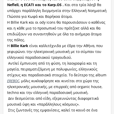
Nefleli, η ECATI και το Karp.OS .
Και στα τρία λάηβ θα
υπάρχει παράλληλη διερμηνεία στην Ελληνική Νοηματική
Γλώσσα για Κωφά και Βαρήκοα άτομα.
H Billie Kark και οι ody icons θα παρουσιάσουν ο καθένας
και η κάθε μια το προσωπικό του πρότζεκτ αλλά και θα
επιδιώξουν να συναντηθούν με όλα τα ανήμερα άτομα
της πόλης.
Η
Billie Kark
είναι καλλιτέχνιδα με έδρα την Αθήνα, που
γεφυρώνει την ηλεκτρονική μουσική με το σύμπαν του
ελληνικού παραδοσιακού τραγουδιού.
Αντλεί έμπνευση από τη φύση, τη λαογραφία και τη
μαγεία, πειραματιζόμενη με πολυφωνίες, ελληνικούς
στίχους και παραδοσιακά στοιχεία. To δεύτερο της album
EREBOC
, μόλις κυκλοφόρησε και κινείται στο χώρο της
ηλεκτρονικής μουσικής, με επιρροές από organic house,
techno και την ελληνική παραδοσιακή μουσική.
Δεν δεσμεύεται από είδη, εξερευνώντας διαφορετικά
μουσικά ύφη και «παράλληλους κόσμους».
Στις ζωντανές της εμφανίσεις, καλεί το κοινό σε ένα