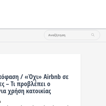
πόφαση / «Όχι» Airbnb σε
ς – Τι προβλέπει ο
για χρήση κατοικίας
8