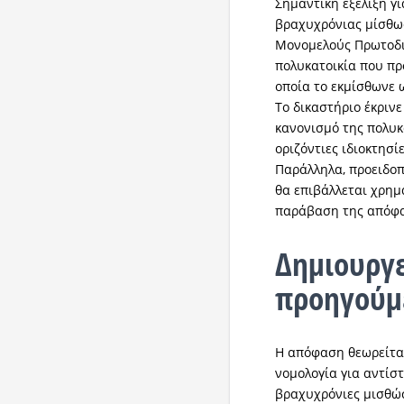
Σημαντική εξέλιξη γ
βραχυχρόνιας μίσθω
Μονομελούς Πρωτοδικ
πολυκατοικία που πρ
οποία το εκμίσθωνε
Το δικαστήριο έκριν
κανονισμό της πολυκα
οριζόντιες ιδιοκτησί
Παράλληλα, προειδο
θα επιβάλλεται χρημ
παράβαση της απόφ
Δημιουργε
προηγούμ
Η απόφαση θεωρείται
νομολογία για αντίσ
βραχυχρόνιες μισθώσ