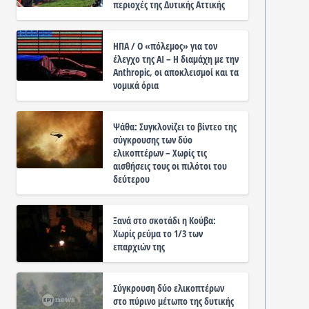
περιοχές της Δυτικής Αττικής
ΗΠΑ / Ο «πόλεμος» για τον
έλεγχο της ΑΙ – Η διαμάχη με την
Anthropic, οι αποκλεισμοί και τα
νομικά όρια
Ψάθα: Συγκλονίζει το βίντεο της
σύγκρουσης των δύο
ελικοπτέρων – Χωρίς τις
αισθήσεις τους οι πιλότοι του
δεύτερου
Ξανά στο σκοτάδι η Κούβα:
Χωρίς ρεύμα το 1/3 των
επαρχιών της
Σύγκρουση δύο ελικοπτέρων
στο πύρινο μέτωπο της δυτικής