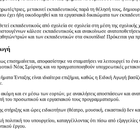
ρωτές/τριες, μετακινεί εκπαιδευτικούς παρά τη θέλησή τους, δημιουργ
ου έχει ήδη οικοδομηθεί και τα εργασιακά δικαιώματα των εκπαιδευτ
εί εκπαιδευτικούς από σχολεία σε σχολεία στη μέση της σχολικής χ
ριστουγέννων κάλεσε εκπαιδευτικούς και ανακοίνωσε ανατοποθετήσε
μαθητών/τριών και των εκπαιδευτικών στα σκουπίδια! Πρόκειται για 
γωγή
πως επισημαίνεται, αποφασίστηκε να σταματήσει να λειτουργεί το έ
ημοτικό Νέας Σμύρνης και να πραγματοποιηθούν υποχρεωτικές μετακι
ήματα Ένταξης είναι ιδιαίτερα επιζήμια, καθώς η Ειδική Αγωγή βασίζε
ν.
ς, ακόμη και εν μέσω των εορτών, με ανακλήσεις αποσπάσεων και ανα
πή του προσωπικού και εργασιακού τους προγραμματισμού.
στήριξης και ώρες ειδικοτήτων (θέατρο, μουσική, εικαστικά) δεν καλ
ή πολιτική του υπουργείου, καταγγέλλοντας ότι πίσω από εξαγγελίες 
υτικού έργου.