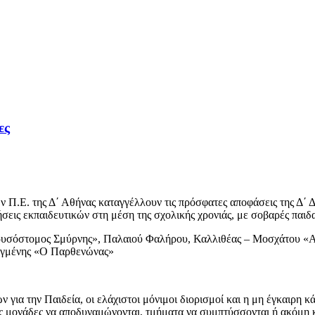
ες
κών Π.Ε. της Δ΄ Αθήνας καταγγέλλουν τις πρόσφατες αποφάσεις της 
σεις εκπαιδευτικών στη μέση της σχολικής χρονιάς, με σοβαρές παιδα
ρυσόστομος Σμύρνης», Παλαιού Φαλήρου, Καλλιθέας – Μοσχάτου «Α
αγμένης «Ο Παρθενώνας»
 για την Παιδεία, οι ελάχιστοι μόνιμοι διορισμοί και η μη έγκαιρη 
ές μονάδες να αποδυναμώνονται, τμήματα να συμπτύσσονται ή ακόμη κ