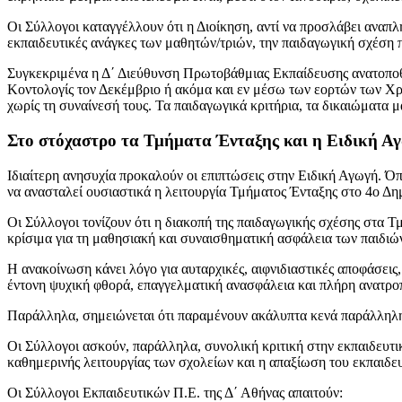
Οι Σύλλογοι καταγγέλλουν ότι η Διοίκηση, αντί να προσλάβει αναπλη
εκπαιδευτικές ανάγκες των μαθητών/τριών, την παιδαγωγική σχέση π
Συγκεκριμένα η Δ΄ Διεύθυνση Πρωτοβάθμιας Εκπαίδευσης ανατοποθετ
Κοντολογίς τον Δεκέμβριο ή ακόμα και εν μέσω των εορτών των Χ
χωρίς τη συναίνεσή τους. Τα παιδαγωγικά κριτήρια, τα δικαιώματα 
Στο στόχαστρο τα Τμήματα Ένταξης και η Ειδική Α
Ιδιαίτερη ανησυχία προκαλούν οι επιπτώσεις στην Ειδική Αγωγή. Ό
να ανασταλεί ουσιαστικά η λειτουργία Τμήματος Ένταξης στο 4ο Δ
Οι Σύλλογοι τονίζουν ότι η διακοπή της παιδαγωγικής σχέσης στα Τμ
κρίσιμα για τη μαθησιακή και συναισθηματική ασφάλεια των παιδιώ
Η ανακοίνωση κάνει λόγο για αυταρχικές, αιφνιδιαστικές αποφάσει
έντονη ψυχική φθορά, επαγγελματική ανασφάλεια και πλήρη ανατρο
Παράλληλα, σημειώνεται ότι παραμένουν ακάλυπτα κενά παράλληλης 
Οι Σύλλογοι ασκούν, παράλληλα, συνολική κριτική στην εκπαιδευτικ
καθημερινής λειτουργίας των σχολείων και η απαξίωση του εκπαιδε
Οι Σύλλογοι Εκπαιδευτικών Π.Ε. της Δ΄ Αθήνας απαιτούν: