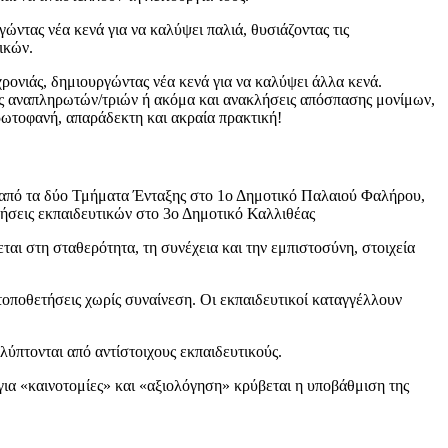
ώντας νέα κενά για να καλύψει παλιά, θυσιάζοντας τις
ικών.
ρονιάς, δημιουργώντας νέα κενά για να καλύψει άλλα κενά.
ις αναπληρωτών/τριών ή ακόμα και ανακλήσεις απόσπασης μονίμων,
πρωτοφανή, απαράδεκτη και ακραία πρακτική!
να από τα δύο Τμήματα Ένταξης στο 1ο Δημοτικό Παλαιού Φαλήρου,
νήσεις εκπαιδευτικών στο 3ο Δημοτικό Καλλιθέας
ται στη σταθερότητα, τη συνέχεια και την εμπιστοσύνη, στοιχεία
τοποθετήσεις χωρίς συναίνεση. Οι εκπαιδευτικοί καταγγέλλουν
ύπτονται από αντίστοιχους εκπαιδευτικούς.
για «καινοτομίες» και «αξιολόγηση» κρύβεται η υποβάθμιση της