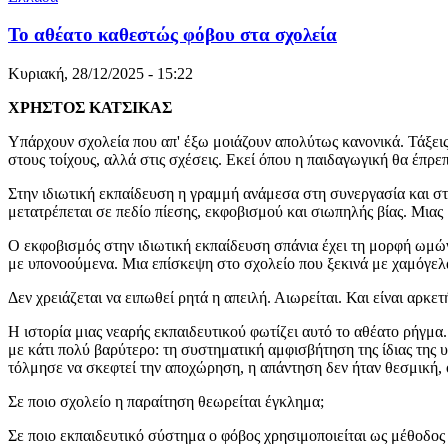
Το αθέατο καθεστώς φόβου στα σχολεία
Κυριακή, 28/12/2025 - 15:22
ΧΡΗΣΤΟΣ ΚΑΤΣΙΚΑΣ
Υπάρχουν σχολεία που απ' έξω μοιάζουν απολύτως κανονικά. Τάξεις φ
στους τοίχους, αλλά στις σχέσεις. Εκεί όπου η παιδαγωγική θα έπρε
Στην ιδιωτική εκπαίδευση η γραμμή ανάμεσα στη συνεργασία και στη
μετατρέπεται σε πεδίο πίεσης, εκφοβισμού και σιωπηλής βίας. Μιας
Ο εκφοβισμός στην ιδιωτική εκπαίδευση σπάνια έχει τη μορφή ωμών
με υπονοούμενα. Μια επίσκεψη στο σχολείο που ξεκινά με χαμόγελ
Δεν χρειάζεται να ειπωθεί ρητά η απειλή. Αιωρείται. Και είναι αρκετ
Η ιστορία μιας νεαρής εκπαιδευτικού φωτίζει αυτό το αθέατο ρήγμα.
με κάτι πολύ βαρύτερο: τη συστηματική αμφισβήτηση της ίδιας της 
τόλμησε να σκεφτεί την αποχώρηση, η απάντηση δεν ήταν θεσμική, ο
Σε ποιο σχολείο η παραίτηση θεωρείται έγκλημα;
Σε ποιο εκπαιδευτικό σύστημα ο φόβος χρησιμοποιείται ως μέθοδος 