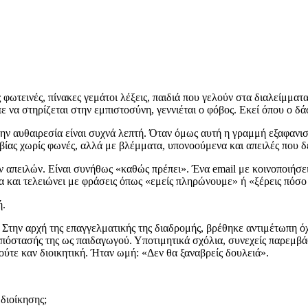
ωτεινές, πίνακες γεμάτοι λέξεις, παιδιά που γελούν στα διαλείμματα.
πε να στηρίζεται στην εμπιστοσύνη, γεννιέται ο φόβος. Εκεί όπου ο δά
ν αυθαιρεσία είναι συχνά λεπτή. Όταν όμως αυτή η γραμμή εξαφανιστ
 βίας χωρίς φωνές, αλλά με βλέμματα, υπονοούμενα και απειλές που δε
 απειλών. Είναι συνήθως «καθώς πρέπει». Ένα email με κοινοποιήσε
α και τελειώνει με φράσεις όπως «εμείς πληρώνουμε» ή «ξέρεις πόσ
ή.
 Στην αρχή της επαγγελματικής της διαδρομής, βρέθηκε αντιμέτωπη όχ
υπόστασής της ως παιδαγωγού. Υποτιμητικά σχόλια, συνεχείς παρεμβάσ
ύτε καν διοικητική. Ήταν ωμή: «Δεν θα ξαναβρείς δουλειά».
διοίκησης;