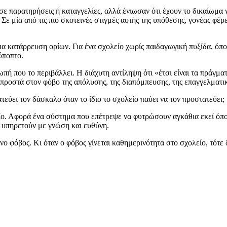
σε παρατηρήσεις ή καταγγελίες, αλλά ένιωσαν ότι έχουν το δικαίωμα 
ε μία από τις πιο σκοτεινές στιγμές αυτής της υπόθεσης, γονέας φέ
α κατάρρευση ορίων. Για ένα σχολείο χωρίς παιδαγωγική πυξίδα, όπο
ύποπτο.
ιωπή που το περιβάλλει. Η διάχυτη αντίληψη ότι «έτσι είναι τα πράγμα
μπροστά στον φόβο της απόλυσης, της διαπόμπευσης, της επαγγελματι
εύει τον δάσκαλο όταν το ίδιο το σχολείο παύει να τον προστατεύει;
. Αφορά ένα σύστημα που επέτρεψε να φυτρώσουν αγκάθια εκεί όπου
ο υπηρετούν με γνώση και ευθύνη.
νο φόβος. Κι όταν ο φόβος γίνεται καθημερινότητα στο σχολείο, τότε